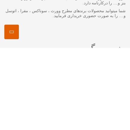
بنز و.... را درکارنامه دارد.
شما میتوانید محصولات برندهای مطرح وورث ، سوناکس ، مفرا ، اتوسل
و.... را به صورت حضوری خریداری فرمایید.
منصور مگ
انواع روغن گیربکس جرمینول
اکتان چیست ؟
اتوسل-AUTOSOL
مفرا – MA*FRA
ترتل واکس-Turtle Wax
سوناکس – SONAX
وورث – WURTH
ما را در شبکه های اجتماعی دنبال کنید
اینستاگرام :
mansourshopstore