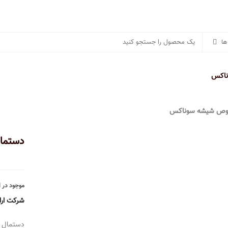
اکس
پرشیا خودرو
سایر برندها
منصور مگ
درباره
خصوص شیشه سوناکس
دستما
موجود در ان
شرکت ارا
دستمال 