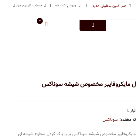
ورود
ثبت نام
حساب کاربری من
یا
هم اکنون سفارش دهید
0
سبد خرید من
0
تومان
 فروشگاه
تماس با ما
09125883616
خط ارتباطی
ل مایکروفایبر مخصوص شیشه سوناکس
بار
ئه دهنده:
سوناکس
مایکروفایبر مخصوص شیشه سوناکس برای پاک کردن سطوح شیشه ای