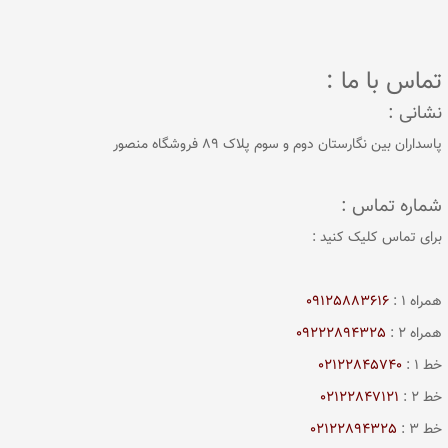
تماس با ما :
نشانی :
پاسداران بین نگارستان دوم و سوم پلاک 89 فروشگاه منصور
شماره تماس :
برای تماس کلیک کنید :
همراه 1 :
09125883616
همراه 2 :
09222894325
خط 1 :
02122845740
خط 2 :
02122847121
خط 3 :
02122894325