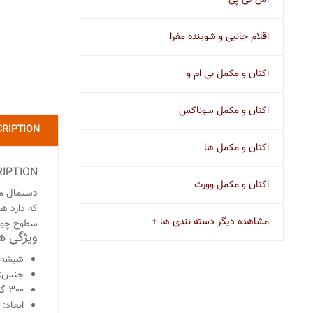
اس تی پی
اقلام جانبی و شوینده مفرا
اکتان و مکمل بی ام و
اکتان و مکمل سوناکس
CRIPTION
اکتان و مکمل ها
IPTION
اکتان و مکمل وورث
دستمال ما
که دارد ه
مشاهده دیگر دسته بندی ها +
سطوح چوبی
ویژگی ها
شیشه ر
جنس: 80% پلی استر و 20% پلی
300 گرم
ابعاد: 40*40 سانتی متر