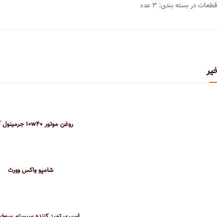
طعات در بسته بندی: 3 عدد
یر
روغن موتور 10w40 جرمینول آلمان
شامپو واکس وورث
اسپری تمیز کننده سیستم سوخ