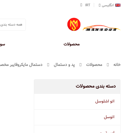
انگلیسی
IRT
صفحه اصلی
محصولات
وورث
مفرا
سون
خانه
محصولات
پد و دستمال
دستمال مایکروفایبر م
دسته بندی محصولات
اتو اشلوسل
اتوسل