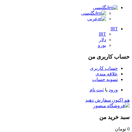
انگلیسی
انگلیسی
عربی
IRT
IRT
دلار
یورو
حساب کاربری من
حساب کاربری
علاقه مندی
تسویه حساب
ورود
یا
ثبت نام
هم اکنون سفارش دهید
سبد خرید من
0
تومان