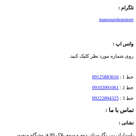
تلگرام :
mansourshopstore
واتس اپ :
روی شماره مورد نظر کلیک کنید.
خط 1 :
09125883616
خط 2 :
09102091061
خط 3 :
09222894325
تماس با ما :
نشانی :
پاسداران بین نگارستان دوم و سوم پلاک 89 فروشگاه منصور