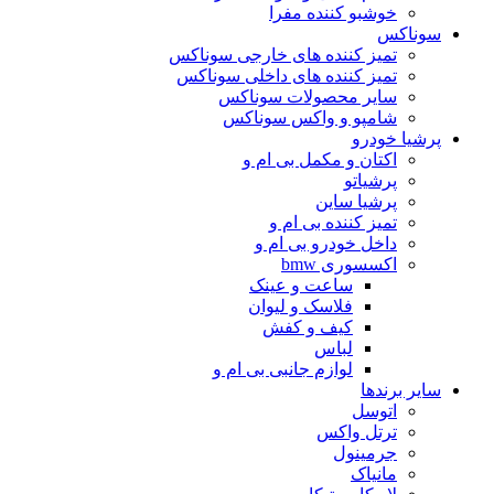
خوشبو کننده مفرا
سوناکس
تمیز کننده های خارجی سوناکس
تمیز کننده های داخلی سوناکس
سایر محصولات سوناکس
شامپو و واکس سوناکس
پرشیا خودرو
اکتان و مکمل بی ام و
پرشیاتو
پرشیا ساین
تمیز کننده بی ام و
داخل خودرو بی ام و
اکسسوری bmw
ساعت و عینک
فلاسک و لیوان
کیف و کفش
لباس
لوازم جانبی بی ام و
سایر برندها
اتوسل
ترتل واکس
جرمینول
مانیاک