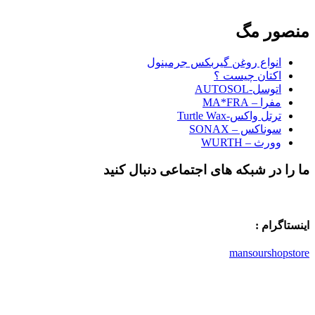
منصور مگ
انواع روغن گیربکس جرمینول
اکتان چیست ؟
اتوسل-AUTOSOL
مفرا – MA*FRA
ترتل واکس-Turtle Wax
سوناکس – SONAX
وورث – WURTH
ما را در شبکه های اجتماعی دنبال کنید
اینستاگرام :
mansourshopstore