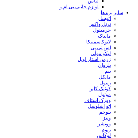
لباس
لوازم جانبی بی ام و
سایر برندها
اتوسل
ترتل واکس
جرمینول
مانیاک
لابوکاسمتیکا
اس تی پی
لیکو مولی
ژرمن استار اویل
بلزوان
بیم
مایکل
رینول
کوئیک کلین
موتول
وورک استاف
اتو اشلوسل
بلوچم
وینز
وونشر
زنوم
لوکاس