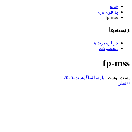
خانه
پد فوم نرم
fp-mss
دسته‌ها
درباره برند ها
محصولات
fp-mss
پست توسط:
پارسا
4-آگوست-2025
0 نظر