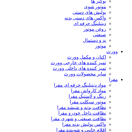
بوگیر ها
موتور شوی
پولیش های دستی
واکس های دستی بدنه
دیتیلینگ حرفه ای
روغن موتور
صنعتی
پد و دستمال
موتور
وورث
اکتان و مکمل وورث
تمیز کننده های خارجی وورث
تمیز کننده های داخلی وورث
سایر محصولات وورث
مفرا
مواد دیتیلینگ حرفه ای مفرا
مواد کارواش مفرا
رینگ و لاستیک مفرا
موتور سیکلت مفرا
نظافت بدنه و شیشه مفرا
نظافت داخل خودرو مفرا
نظافت صنعتی و شهری مفرا
واکس پولیش بدنه مفرا
اقلام جانبی و شوینده مفرا