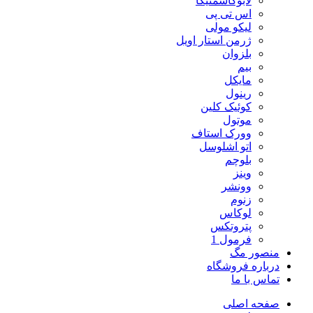
لابوکاسمتیکا
اس تی پی
لیکو مولی
ژرمن استار اویل
بلزوان
بیم
مایکل
رینول
کوئیک کلین
موتول
وورک استاف
اتو اشلوسل
بلوچم
وینز
وونشر
زنوم
لوکاس
پتروتکس
فرمول 1
منصور مگ
درباره فروشگاه
تماس با ما
صفحه اصلی