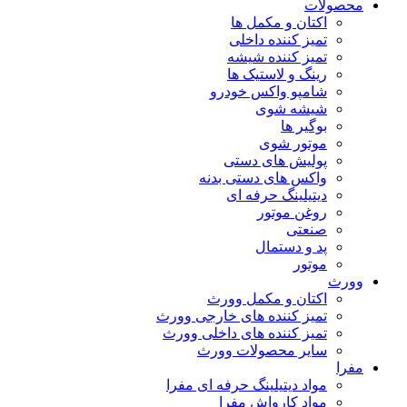
محصولات
اکتان و مکمل ها
تمیز کننده داخلی
تمیز کننده شیشه
رینگ و لاستیک ها
شامپو واکس خودرو
شیشه شوی
بوگیر ها
موتور شوی
پولیش های دستی
واکس های دستی بدنه
دیتیلینگ حرفه ای
روغن موتور
صنعتی
پد و دستمال
موتور
وورث
اکتان و مکمل وورث
تمیز کننده های خارجی وورث
تمیز کننده های داخلی وورث
سایر محصولات وورث
مفرا
مواد دیتیلینگ حرفه ای مفرا
مواد کارواش مفرا