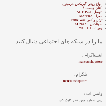
انواع روغن گیربکس جرمینول
اکتان چیست ؟
اتوسل-AUTOSOL
مفرا – MA*FRA
ترتل واکس-Turtle Wax
سوناکس – SONAX
وورث – WURTH
ما را در شبکه های اجتماعی دنبال کنید
اینستاگرام :
mansourshopstore
تلگرام :
mansourshopstore
واتس اپ :
روی شماره مورد نظر کلیک کنید.