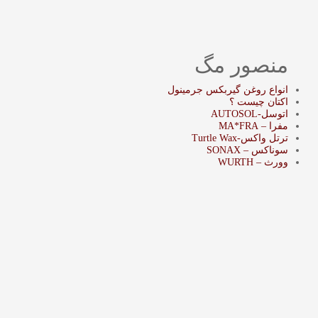
منصور مگ
انواع روغن گیربکس جرمینول
اکتان چیست ؟
اتوسل-AUTOSOL
مفرا – MA*FRA
ترتل واکس-Turtle Wax
سوناکس – SONAX
وورث – WURTH