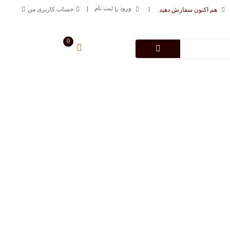
ورود
ثبت نام
یا
حساب کاربری من
هم اکنون سفارش دهید
0
سبد خرید من
0
تومان
درباره فروشگاه
تماس با ما
09125883616
خط ارتباطی