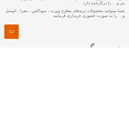
بنز و.... را درکارنامه دارد.
شما میتوانید محصولات برندهای مطرح وورث ، سوناکس ، مفرا ، اتوسل
و.... را به صورت حضوری خریداری فرمایید.
منصور مگ
انواع روغن گیربکس جرمینول
اکتان چیست ؟
اتوسل-AUTOSOL
مفرا – MA*FRA
ترتل واکس-Turtle Wax
سوناکس – SONAX
وورث – WURTH
ما را در شبکه های اجتماعی دنبال کنید
اینستاگرام :
mansourshopstore