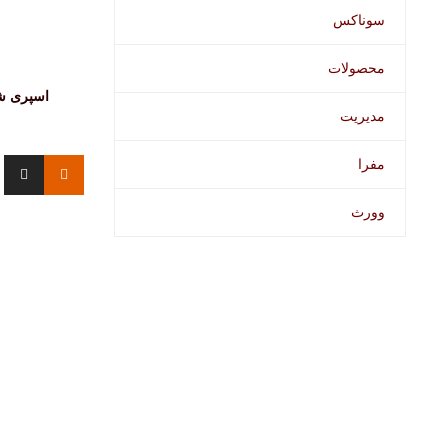
سوناکس
محصولات
اسپری ش
مدیریت
مفرا
وورث