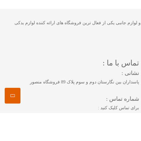
 خودرو و لوازم جانبی یکی از فعال ترین فروشگاه های ارائه کننده لوازم یدکی
تماس با ما :
نشانی :
پاسداران بین نگارستان دوم و سوم پلاک 89 فروشگاه منصور
شماره تماس :
برای تماس کلیک کنید :
همراه 1 :
09125883616
همراه 2 :
09222894325