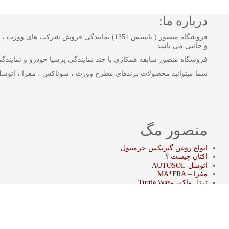
درباره ما:
فروشگاه منصور ( تاسیس 1351) نمایندگی فروش
و جانبی می باشد.
فروشگاه منصور سابقه همکاری با چند نمایندگی پرشیا خودرو و نمایندگی بن
شما میتوانید محصولات برندهای مطرح وورث ، سوناکس ، مفرا ، اتوسل
منصور مگ
انواع روغن گیربکس جرمینول
اکتان چیست ؟
اتوسل-AUTOSOL
مفرا – MA*FRA
ترتل واکس-Turtle Wax
سوناکس – SONAX
وورث – WURTH