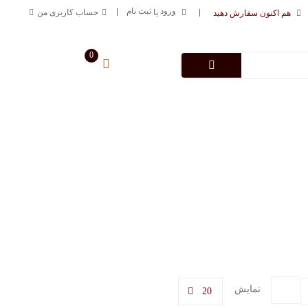
ورود
ثبت نام
یا
حساب کاربری من
هم اکنون سفارش دهید
0
سبد خرید من
0
تومان
درباره فروشگاه
تماس با ما
09125883616
خط ارتباطی
نمایش
20