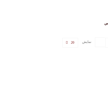
کس
نمایش
20