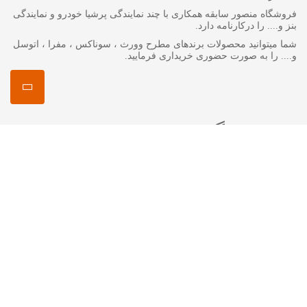
فروشگاه منصور سابقه همکاری با چند نمایندگی پرشیا خودرو و نمایندگی
بنز و.... را درکارنامه دارد.
شما میتوانید محصولات برندهای مطرح وورث ، سوناکس ، مفرا ، اتوسل
و.... را به صورت حضوری خریداری فرمایید.
منصور مگ
انواع روغن گیربکس جرمینول
اکتان چیست ؟
اتوسل-AUTOSOL
مفرا – MA*FRA
ترتل واکس-Turtle Wax
سوناکس – SONAX
وورث – WURTH
ما را در شبکه های اجتماعی دنبال کنید
اینستاگرام :