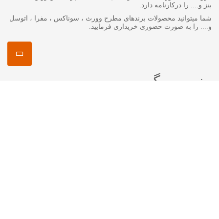
بنز و.... را درکارنامه دارد.
شما میتوانید محصولات برندهای مطرح وورث ، سوناکس ، مفرا ، اتوسل
و.... را به صورت حضوری خریداری فرمایید.
منصور مگ
انواع روغن گیربکس جرمینول
اکتان چیست ؟
اتوسل-AUTOSOL
مفرا – MA*FRA
ترتل واکس-Turtle Wax
سوناکس – SONAX
وورث – WURTH
ما را در شبکه های اجتماعی دنبال کنید
اینستاگرام :
mansourshopstore