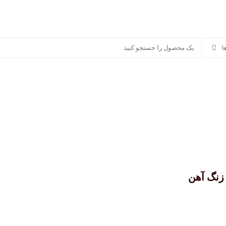
سوناکس
پرشیا خودرو
سایر برندها
منصور مگ
 زنگ آهن