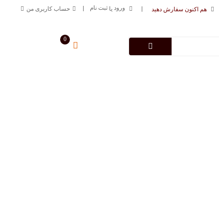
ورود
ثبت نام
یا
حساب کاربری من
هم اکنون سفارش دهید
0
سبد خرید من
0
تومان
درباره فروشگاه
تماس با ما
09125883616
خط ارتباطی