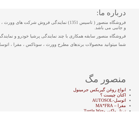
درباره ما:
فروشگاه منصور ( تاسیس 1351) نمایندگی فروش
و جانبی می باشد.
فروشگاه منصور سابقه همکاری با چند نمایندگی پرشیا خودرو و نمایندگی بن
شما میتوانید محصولات برندهای مطرح وورث ، سوناکس ، مفرا ، اتوسل
منصور مگ
انواع روغن گیربکس جرمینول
اکتان چیست ؟
اتوسل-AUTOSOL
مفرا – MA*FRA
ترتل واکس-Turtle Wax
سوناکس – SONAX
وورث – WURTH