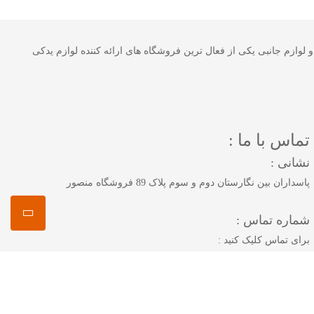
 خودرو و لوازم جانبی یکی از فعال ترین فروشگاه های ارائه کننده لوازم یدکی
تماس با ما :
نشانی :
پاسداران بین نگارستان دوم و سوم پلاک 89 فروشگاه منصور
شماره تماس :
برای تماس کلیک کنید :
همراه 1 :
09125883616
همراه 2 :
09222894325