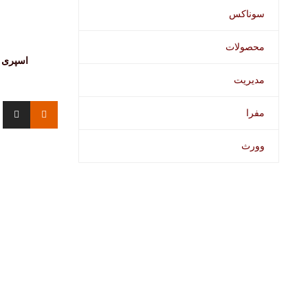
سوناکس
محصولات
اسپری 
مدیریت
مفرا
وورث