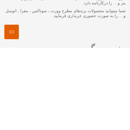
بنز و.... را درکارنامه دارد.
شما میتوانید محصولات برندهای مطرح وورث ، سوناکس ، مفرا ، اتوسل
و.... را به صورت حضوری خریداری فرمایید.
منصور مگ
انواع روغن گیربکس جرمینول
اکتان چیست ؟
اتوسل-AUTOSOL
مفرا – MA*FRA
ترتل واکس-Turtle Wax
سوناکس – SONAX
وورث – WURTH
ما را در شبکه های اجتماعی دنبال کنید
اینستاگرام :
mansourshopstore