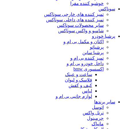
خوشبو کننده مفرا
سوناکس
تمیز کننده های خارجی سوناکس
تمیز کننده های داخلی سوناکس
سایر محصولات سوناکس
شامپو و واکس سوناکس
پرشیا خودرو
اکتان و مکمل بی ام و
پرشیاتو
پرشیا ساین
تمیز کننده بی ام و
داخل خودرو بی ام و
اکسسوری bmw
ساعت و عینک
فلاسک و لیوان
کیف و کفش
لباس
لوازم جانبی بی ام و
سایر برندها
اتوسل
ترتل واکس
جرمینول
مانیاک