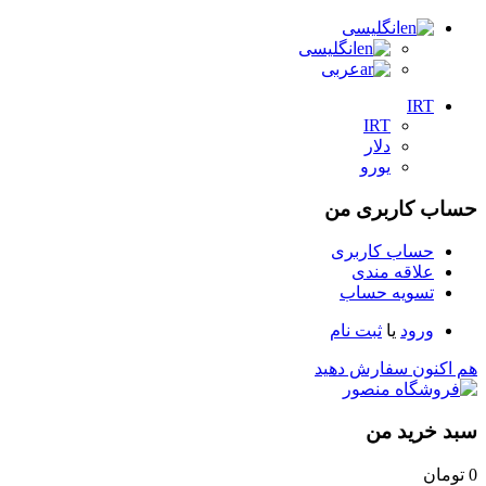
انگلیسی
انگلیسی
عربی
IRT
IRT
دلار
یورو
حساب کاربری من
حساب کاربری
علاقه مندی
تسویه حساب
ورود
یا
ثبت نام
هم اکنون سفارش دهید
سبد خرید من
0
تومان