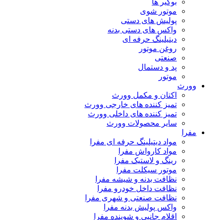
بوگیر ها
موتور شوی
پولیش های دستی
واکس های دستی بدنه
دیتیلینگ حرفه ای
روغن موتور
صنعتی
پد و دستمال
موتور
وورث
اکتان و مکمل وورث
تمیز کننده های خارجی وورث
تمیز کننده های داخلی وورث
سایر محصولات وورث
مفرا
مواد دیتیلینگ حرفه ای مفرا
مواد کارواش مفرا
رینگ و لاستیک مفرا
موتور سیکلت مفرا
نظافت بدنه و شیشه مفرا
نظافت داخل خودرو مفرا
نظافت صنعتی و شهری مفرا
واکس پولیش بدنه مفرا
اقلام جانبی و شوینده مفرا