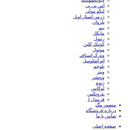
لابوکاسمتیکا
اس تی پی
لیکو مولی
ژرمن استار اویل
بلزوان
بیم
مایکل
رینول
کوئیک کلین
موتول
وورک استاف
اتو اشلوسل
بلوچم
وینز
وونشر
زنوم
لوکاس
پتروتکس
فرمول 1
منصور مگ
درباره فروشگاه
تماس با ما
صفحه اصلی