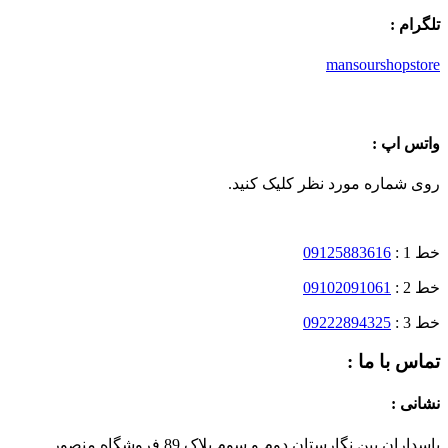
تلگرام :
mansourshopstore
واتس اپ :
روی شماره مورد نظر کلیک کنید.
خط 1 :
09125883616
خط 2 :
09102091061
خط 3 :
09222894325
تماس با ما :
نشانی :
پاسداران بین نگارستان دوم و سوم پلاک 89 فروشگاه منصور