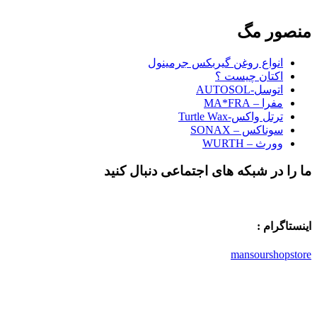
منصور مگ
انواع روغن گیربکس جرمینول
اکتان چیست ؟
اتوسل-AUTOSOL
مفرا – MA*FRA
ترتل واکس-Turtle Wax
سوناکس – SONAX
وورث – WURTH
ما را در شبکه های اجتماعی دنبال کنید
اینستاگرام :
mansourshopstore