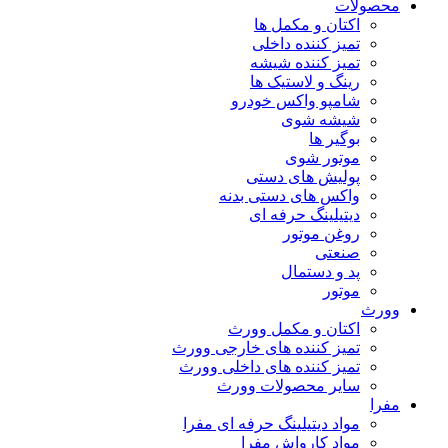
محصولات
اکتان و مکمل ها
تمیز کننده داخلی
تمیز کننده شیشه
رینگ و لاستیک ها
شامپو واکس خودرو
شیشه شوی
بوگیر ها
موتور شوی
پولیش های دستی
واکس های دستی بدنه
دیتیلینگ حرفه ای
روغن موتور
صنعتی
پد و دستمال
موتور
وورث
اکتان و مکمل وورث
تمیز کننده های خارجی وورث
تمیز کننده های داخلی وورث
سایر محصولات وورث
مفرا
مواد دیتیلینگ حرفه ای مفرا
مواد کارواش مفرا