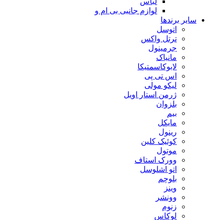
لباس
لوازم جانبی بی ام و
سایر برندها
اتوسل
ترتل واکس
جرمینول
مانیاک
لابوکاسمتیکا
اس تی پی
لیکو مولی
ژرمن استار اویل
بلزوان
بیم
مایکل
رینول
کوئیک کلین
موتول
وورک استاف
اتو اشلوسل
بلوچم
وینز
وونشر
زنوم
لوکاس