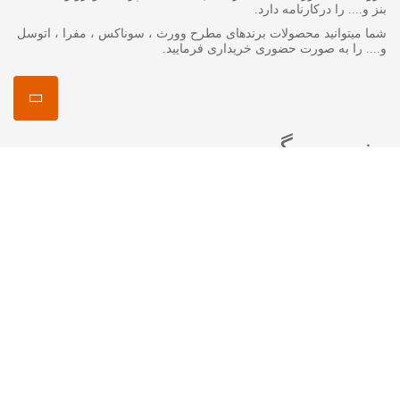
بنز و.... را درکارنامه دارد.
شما میتوانید محصولات برندهای مطرح وورث ، سوناکس ، مفرا ، اتوسل
و.... را به صورت حضوری خریداری فرمایید.
منصور مگ
انواع روغن گیربکس جرمینول
اکتان چیست ؟
اتوسل-AUTOSOL
مفرا – MA*FRA
ترتل واکس-Turtle Wax
سوناکس – SONAX
وورث – WURTH
ما را در شبکه های اجتماعی دنبال کنید
اینستاگرام :
mansourshopstore