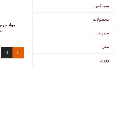
سوناکس
محصولات
en
مدیریت
مفرا
وورث