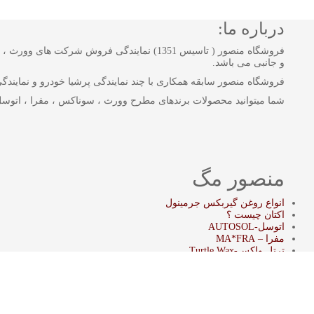
درباره ما:
فروشگاه منصور ( تاسیس 1351) نمایندگی فروش
و جانبی می باشد.
فروشگاه منصور سابقه همکاری با چند نمایندگی پرشیا خودرو و نمایندگی بن
شما میتوانید محصولات برندهای مطرح وورث ، سوناکس ، مفرا ، اتوسل
منصور مگ
انواع روغن گیربکس جرمینول
اکتان چیست ؟
اتوسل-AUTOSOL
مفرا – MA*FRA
ترتل واکس-Turtle Wax
سوناکس – SONAX
وورث – WURTH