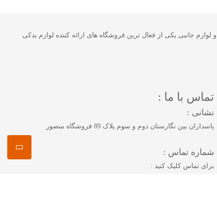
 خودرو و لوازم جانبی یکی از فعال ترین فروشگاه های ارائه کننده لوازم یدکی
تماس با ما :
نشانی :
پاسداران بین نگارستان دوم و سوم پلاک 89 فروشگاه منصور
شماره تماس :
برای تماس کلیک کنید :
همراه 1 :
09125883616
همراه 2 :
09222894325