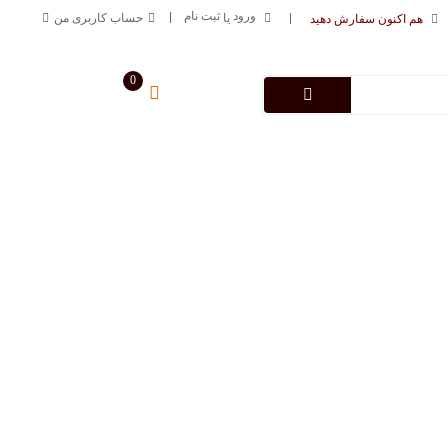
ورود
ثبت نام
یا
حساب کاربری من
هم اکنون سفارش دهید
0
سبد خرید من
0
تومان
درباره فروشگاه
تماس با ما
09125883616
خط ارتباطی