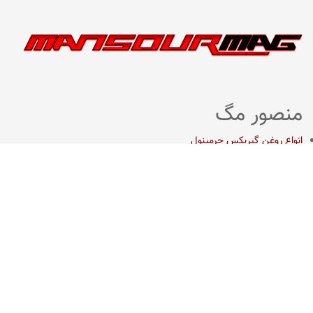
منصور مگ
انواع روغن گیربکس جرمینول
اکتان چیست ؟
اتوسل-AUTOSOL
مفرا – MA*FRA
ترتل واکس-Turtle Wax
سوناکس – SONAX
وورث – WURTH
ما را در شبکه های اجتماعی دنبال کنید