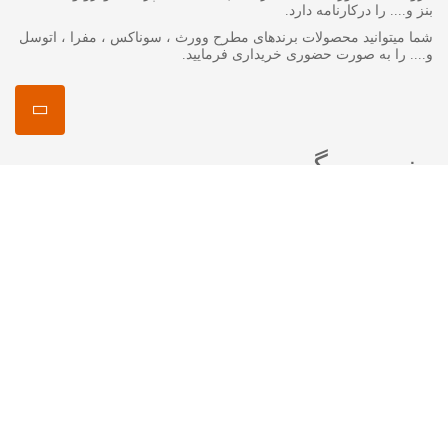
بنز و.... را درکارنامه دارد.
شما میتوانید محصولات برندهای مطرح وورث ، سوناکس ، مفرا ، اتوسل
و.... را به صورت حضوری خریداری فرمایید.
منصور مگ
انواع روغن گیربکس جرمینول
اکتان چیست ؟
اتوسل-AUTOSOL
مفرا – MA*FRA
ترتل واکس-Turtle Wax
سوناکس – SONAX
وورث – WURTH
ما را در شبکه های اجتماعی دنبال کنید
اینستاگرام :
mansourshopstore