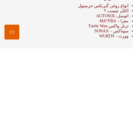
انواع روغن گیربکس جرمینول
اکتان چیست ؟
اتوسل-AUTOSOL
مفرا – MA*FRA
ترتل واکس-Turtle Wax
سوناکس – SONAX
وورث – WURTH
ما را در شبکه های اجتماعی دنبال کنید
اینستاگرام :
mansourshopstore
تلگرام :
mansourshopstore
واتس اپ :
روی شماره مورد نظر کلیک کنید.