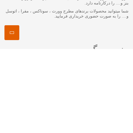
بنز و.... را درکارنامه دارد.
شما میتوانید محصولات برندهای مطرح وورث ، سوناکس ، مفرا ، اتوسل
و.... را به صورت حضوری خریداری فرمایید.
منصور مگ
انواع روغن گیربکس جرمینول
اکتان چیست ؟
اتوسل-AUTOSOL
مفرا – MA*FRA
ترتل واکس-Turtle Wax
سوناکس – SONAX
وورث – WURTH
ما را در شبکه های اجتماعی دنبال کنید
اینستاگرام :
mansourshopstore