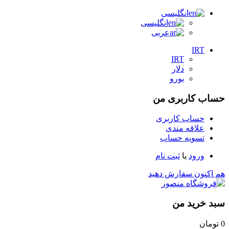
انگلیسی
انگلیسی
عربی
IRT
IRT
دلار
یورو
حساب کاربری من
حساب کاربری
علاقه مندی
تسویه حساب
ورود
یا
ثبت نام
هم اکنون سفارش دهید
سبد خرید من
0
تومان