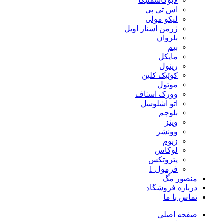
لابوکاسمتیکا
اس تی پی
لیکو مولی
ژرمن استار اویل
بلزوان
بیم
مایکل
رینول
کوئیک کلین
موتول
وورک استاف
اتو اشلوسل
بلوچم
وینز
وونشر
زنوم
لوکاس
پتروتکس
فرمول 1
منصور مگ
درباره فروشگاه
تماس با ما
صفحه اصلی