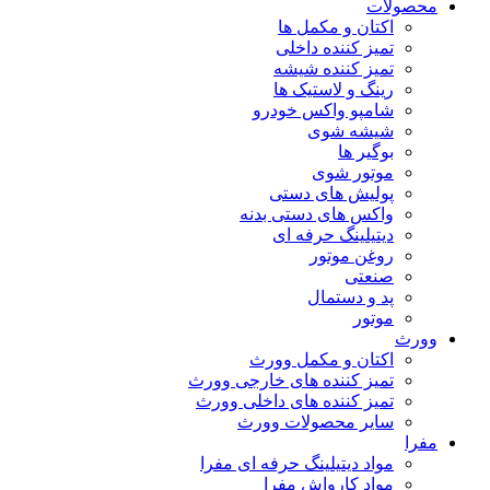
محصولات
اکتان و مکمل ها
تمیز کننده داخلی
تمیز کننده شیشه
رینگ و لاستیک ها
شامپو واکس خودرو
شیشه شوی
بوگیر ها
موتور شوی
پولیش های دستی
واکس های دستی بدنه
دیتیلینگ حرفه ای
روغن موتور
صنعتی
پد و دستمال
موتور
وورث
اکتان و مکمل وورث
تمیز کننده های خارجی وورث
تمیز کننده های داخلی وورث
سایر محصولات وورث
مفرا
مواد دیتیلینگ حرفه ای مفرا
مواد کارواش مفرا