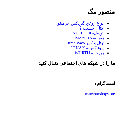
منصور مگ
انواع روغن گیربکس جرمینول
اکتان چیست ؟
اتوسل-AUTOSOL
مفرا – MA*FRA
ترتل واکس-Turtle Wax
سوناکس – SONAX
وورث – WURTH
ما را در شبکه های اجتماعی دنبال کنید
اینستاگرام :
mansourshopstore