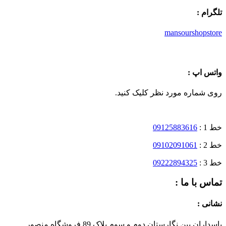
تلگرام :
mansourshopstore
واتس اپ :
روی شماره مورد نظر کلیک کنید.
خط 1 :
09125883616
خط 2 :
09102091061
خط 3 :
09222894325
تماس با ما :
نشانی :
پاسداران بین نگارستان دوم و سوم پلاک 89 فروشگاه منصور