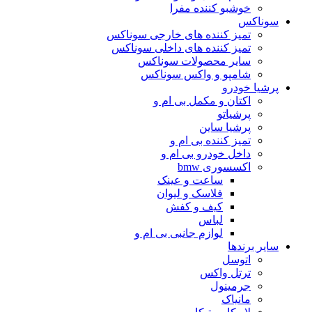
خوشبو کننده مفرا
سوناکس
تمیز کننده های خارجی سوناکس
تمیز کننده های داخلی سوناکس
سایر محصولات سوناکس
شامپو و واکس سوناکس
پرشیا خودرو
اکتان و مکمل بی ام و
پرشیاتو
پرشیا ساین
تمیز کننده بی ام و
داخل خودرو بی ام و
اکسسوری bmw
ساعت و عینک
فلاسک و لیوان
کیف و کفش
لباس
لوازم جانبی بی ام و
سایر برندها
اتوسل
ترتل واکس
جرمینول
مانیاک