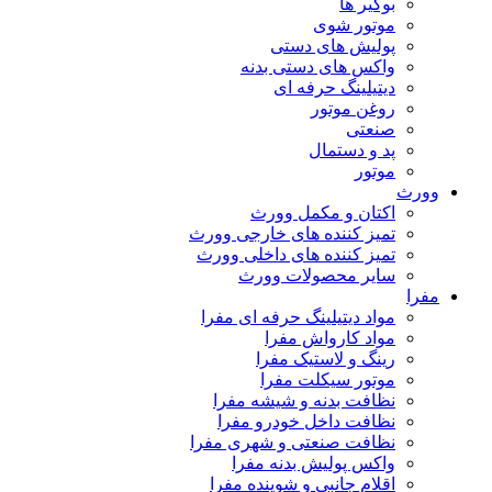
بوگیر ها
موتور شوی
پولیش های دستی
واکس های دستی بدنه
دیتیلینگ حرفه ای
روغن موتور
صنعتی
پد و دستمال
موتور
وورث
اکتان و مکمل وورث
تمیز کننده های خارجی وورث
تمیز کننده های داخلی وورث
سایر محصولات وورث
مفرا
مواد دیتیلینگ حرفه ای مفرا
مواد کارواش مفرا
رینگ و لاستیک مفرا
موتور سیکلت مفرا
نظافت بدنه و شیشه مفرا
نظافت داخل خودرو مفرا
نظافت صنعتی و شهری مفرا
واکس پولیش بدنه مفرا
اقلام جانبی و شوینده مفرا