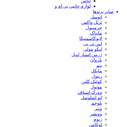
لباس
لوازم جانبی بی ام و
سایر برندها
اتوسل
ترتل واکس
جرمینول
مانیاک
لابوکاسمتیکا
اس تی پی
لیکو مولی
ژرمن استار اویل
بلزوان
بیم
مایکل
رینول
کوئیک کلین
موتول
وورک استاف
اتو اشلوسل
بلوچم
وینز
وونشر
زنوم
لوکاس