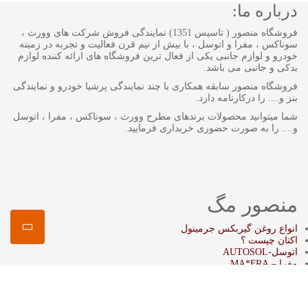
درباره ما:
فروشگاه منصور ( تاسیس 1351) نمایندگی فروش شرکت های وورث ،
سوناکس ، مفرا و اتوسل ، با بیش از نیم قرن فعالیت و تجربه در زمینه
خودرو و لوازم جانبی یکی از فعال ترین فروشگاه های ارائه کننده لوازم
یدکی و جانبی می باشد.
فروشگاه منصور سابقه همکاری با چند نمایندگی پرشیا خودرو و نمایندگی
بنز و.... را درکارنامه دارد.
شما میتوانید محصولات برندهای مطرح وورث ، سوناکس ، مفرا ، اتوسل
و.... را به صورت حضوری خریداری فرمایید.
منصور مگ
انواع روغن گیربکس جرمینول
اکتان چیست ؟
اتوسل-AUTOSOL
مفرا – MA*FRA
ترتل واکس-Turtle Wax
سوناکس – SONAX
وورث – WURTH