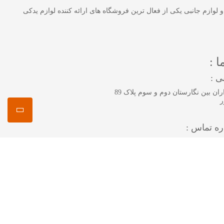
 خودرو و لوازم جانبی یکی از فعال ترین فروشگاه های ارائه کننده لوازم یدکی
ا :
ی :
پاسداران بین نگارستان دوم و سوم پلاک 89
ر
ه تماس :
تماس کلیک کنید :
091258
092228
02122
02122
02122