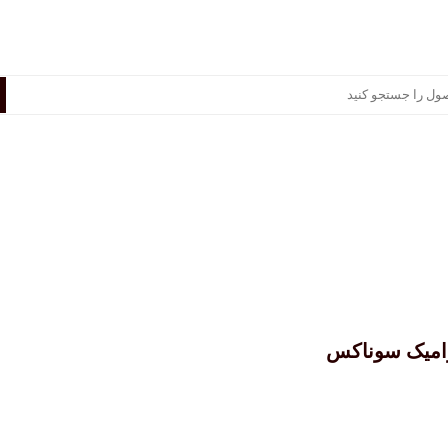
سوناکس
پرشیا خودرو
سایر برندها
منصور مگ
میک سوناکس