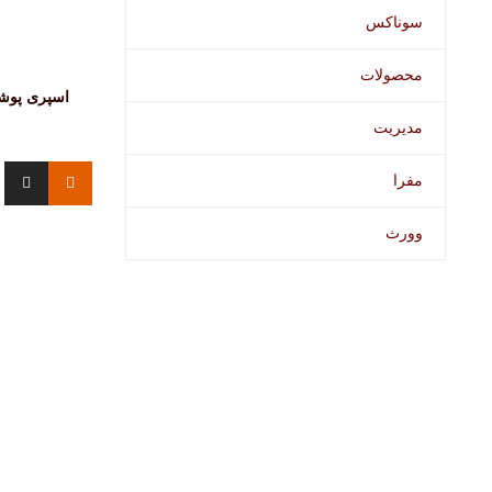
سوناکس
محصولات
اسپری پو
مدیریت
مفرا
وورث