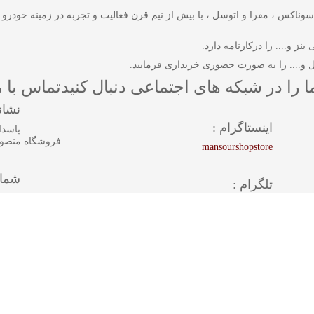
 شرکت های وورث ، سوناکس ، مفرا و اتوسل ، با بیش از نیم قرن فعالیت و تجربه در زمینه
ز و.... را درکارنامه دارد.
 و.... را به صورت حضوری خریداری فرمایید.
ا را در شبکه های اجتماعی دنبال کنید
تماس با م
نشان
اینستاگرام :
فروشگاه منصو
mansourshopstore
شمار
تلگرام :
برای 
mansourshopstore
همراه 1 :
83616
واتس اپ :
همراه 2 :
94325
روی شماره مورد نظر کلیک کنید.
خط 1 :
845740
خط 2 :
847121
 1 :
09125883616
خط 3 :
894325