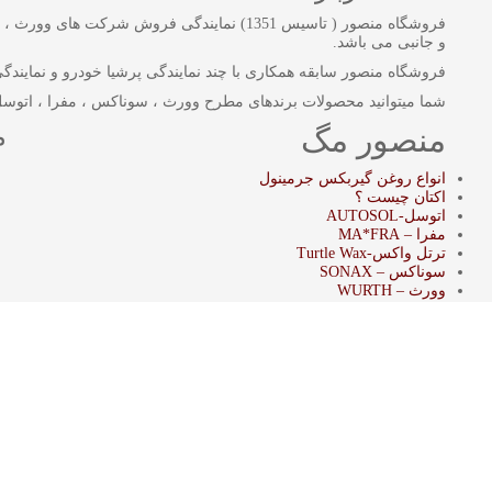
فروشگاه منصور ( تاسیس 1351) نمایندگی فروش
و جانبی می باشد.
فروشگاه منصور سابقه همکاری با چند نمایندگی پرشیا خودرو و نمایندگی بن
شما میتوانید محصولات برندهای مطرح وورث ، سوناکس ، مفرا ، اتوسل
منصور مگ
م
انواع روغن گیربکس جرمینول
اکتان چیست ؟
اتوسل-AUTOSOL
مفرا – MA*FRA
ترتل واکس-Turtle Wax
سوناکس – SONAX
وورث – WURTH
خط