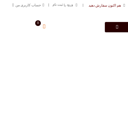
ورود
ثبت نام
یا
حساب کاربری من
هم اکنون سفارش دهید
0
سبد خرید من
0
تومان
درباره فروشگاه
تماس با ما
09125883616
خط ارتباطی