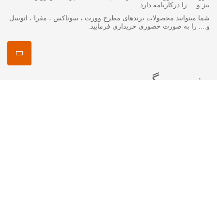
بنز و.... را درکارنامه دارد.
شما میتوانید محصولات برندهای مطرح وورث ، سوناکس ، مفرا ، اتوسل
و.... را به صورت حضوری خریداری فرمایید.
منصور مگ
انواع روغن گیربکس جرمینول
اکتان چیست ؟
اتوسل-AUTOSOL
مفرا – MA*FRA
ترتل واکس-Turtle Wax
سوناکس – SONAX
وورث – WURTH
ما را در شبکه های اجتماعی دنبال کنید
اینستاگرام :
mansourshopstore