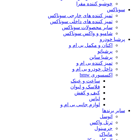
خوشبو کننده مفرا
سوناکس
تمیز کننده های خارجی سوناکس
تمیز کننده های داخلی سوناکس
سایر محصولات سوناکس
شامپو و واکس سوناکس
پرشیا خودرو
اکتان و مکمل بی ام و
پرشیاتو
پرشیا ساین
تمیز کننده بی ام و
داخل خودرو بی ام و
اکسسوری bmw
ساعت و عینک
فلاسک و لیوان
کیف و کفش
لباس
لوازم جانبی بی ام و
سایر برندها
اتوسل
ترتل واکس
جرمینول
مانیاک