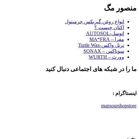
منصور مگ
انواع روغن گیربکس جرمینول
اکتان چیست ؟
اتوسل-AUTOSOL
مفرا – MA*FRA
ترتل واکس-Turtle Wax
سوناکس – SONAX
وورث – WURTH
ما را در شبکه های اجتماعی دنبال کنید
اینستاگرام :
mansourshopstore