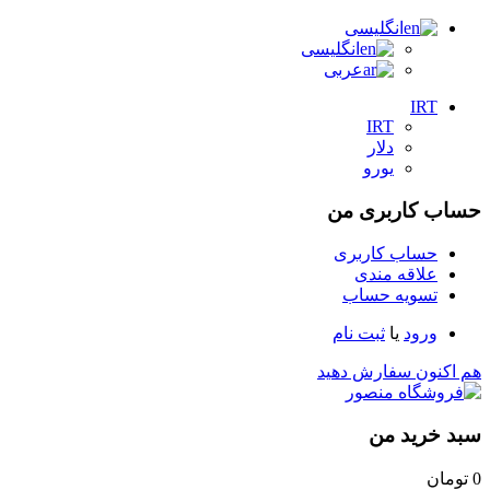
انگلیسی
انگلیسی
عربی
IRT
IRT
دلار
یورو
حساب کاربری من
حساب کاربری
علاقه مندی
تسویه حساب
ورود
یا
ثبت نام
هم اکنون سفارش دهید
سبد خرید من
0
تومان