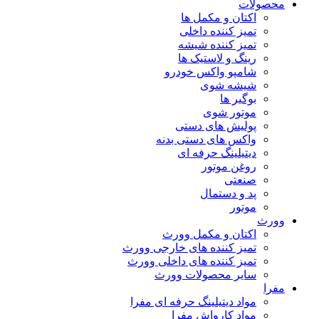
محصولات
اکتان و مکمل ها
تمیز کننده داخلی
تمیز کننده شیشه
رینگ و لاستیک ها
شامپو واکس خودرو
شیشه شوی
بوگیر ها
موتور شوی
پولیش های دستی
واکس های دستی بدنه
دیتیلینگ حرفه ای
روغن موتور
صنعتی
پد و دستمال
موتور
وورث
اکتان و مکمل وورث
تمیز کننده های خارجی وورث
تمیز کننده های داخلی وورث
سایر محصولات وورث
مفرا
مواد دیتیلینگ حرفه ای مفرا
مواد کارواش مفرا