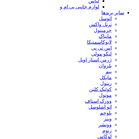
لباس
لوازم جانبی بی ام و
سایر برندها
اتوسل
ترتل واکس
جرمینول
مانیاک
لابوکاسمتیکا
اس تی پی
لیکو مولی
ژرمن استار اویل
بلزوان
بیم
مایکل
رینول
کوئیک کلین
موتول
وورک استاف
اتو اشلوسل
بلوچم
وینز
وونشر
زنوم
لوکاس