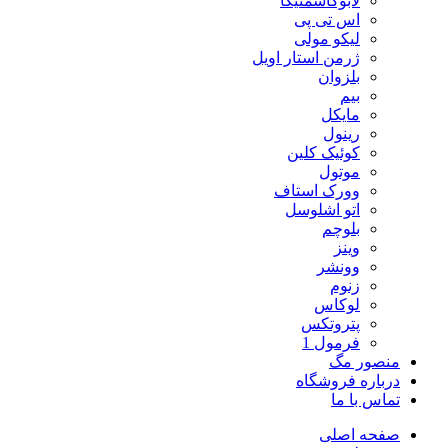
لابوکاسمتیکا
اس تی پی
لیکو مولی
ژرمن استار اویل
بلزوان
بیم
مایکل
رینول
کوئیک کلین
موتول
وورک استاف
اتو اشلوسل
بلوچم
وینز
وونشر
زنوم
لوکاس
پتروتکس
فرمول 1
منصور مگ
درباره فروشگاه
تماس با ما
صفحه اصلی