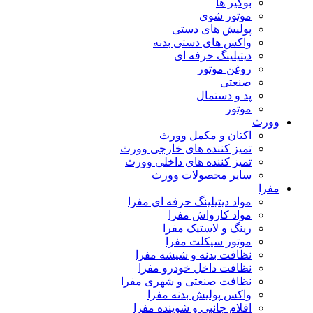
بوگیر ها
موتور شوی
پولیش های دستی
واکس های دستی بدنه
دیتیلینگ حرفه ای
روغن موتور
صنعتی
پد و دستمال
موتور
وورث
اکتان و مکمل وورث
تمیز کننده های خارجی وورث
تمیز کننده های داخلی وورث
سایر محصولات وورث
مفرا
مواد دیتیلینگ حرفه ای مفرا
مواد کارواش مفرا
رینگ و لاستیک مفرا
موتور سیکلت مفرا
نظافت بدنه و شیشه مفرا
نظافت داخل خودرو مفرا
نظافت صنعتی و شهری مفرا
واکس پولیش بدنه مفرا
اقلام جانبی و شوینده مفرا