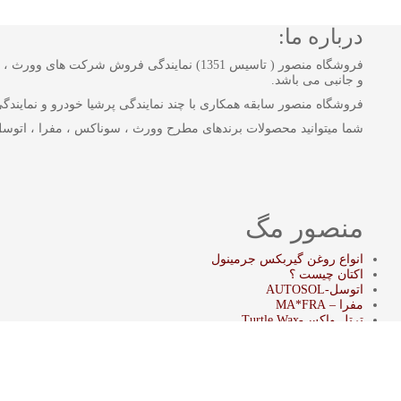
درباره ما:
فروشگاه منصور ( تاسیس 1351) نمایندگی فروش
و جانبی می باشد.
فروشگاه منصور سابقه همکاری با چند نمایندگی پرشیا خودرو و نمایندگی بن
شما میتوانید محصولات برندهای مطرح وورث ، سوناکس ، مفرا ، اتوسل
منصور مگ
انواع روغن گیربکس جرمینول
اکتان چیست ؟
اتوسل-AUTOSOL
مفرا – MA*FRA
ترتل واکس-Turtle Wax
سوناکس – SONAX
وورث – WURTH