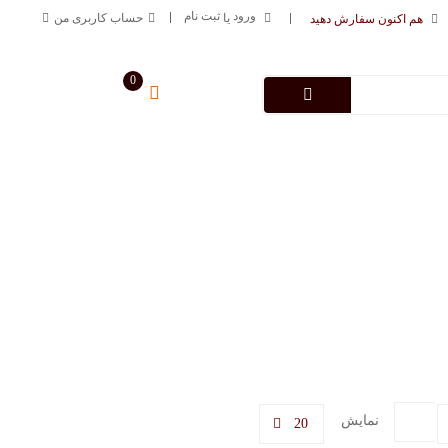
ورود
ثبت نام
یا
حساب کاربری من
هم اکنون سفارش دهید
0
سبد خرید من
0
تومان
درباره فروشگاه
تماس با ما
09125883616
خط ارتباطی
نمایش
20