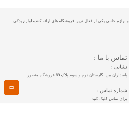
 خودرو و لوازم جانبی یکی از فعال ترین فروشگاه های ارائه کننده لوازم یدکی
تماس با ما :
نشانی :
پاسداران بین نگارستان دوم و سوم پلاک 89 فروشگاه منصور
شماره تماس :
برای تماس کلیک کنید :
همراه 1 :
09125883616
همراه 2 :
09222894325