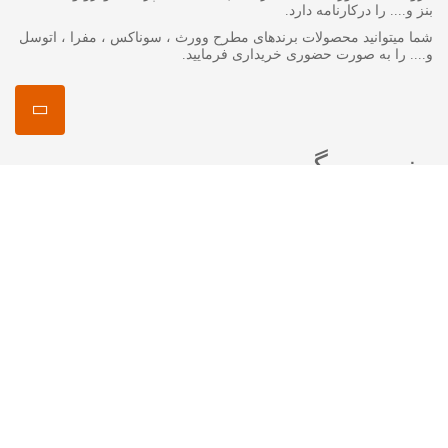
بنز و.... را درکارنامه دارد.
شما میتوانید محصولات برندهای مطرح وورث ، سوناکس ، مفرا ، اتوسل
و.... را به صورت حضوری خریداری فرمایید.
منصور مگ
انواع روغن گیربکس جرمینول
اکتان چیست ؟
اتوسل-AUTOSOL
مفرا – MA*FRA
ترتل واکس-Turtle Wax
سوناکس – SONAX
وورث – WURTH
ما را در شبکه های اجتماعی دنبال کنید
اینستاگرام :
mansourshopstore