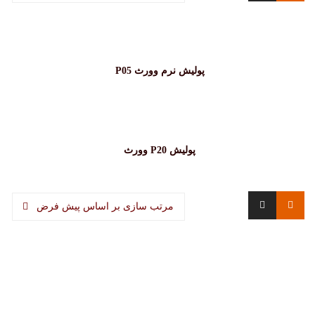
پولیش نرم وورث P05
پولیش P20 وورث
مرتب سازی بر اساس پیش فرض