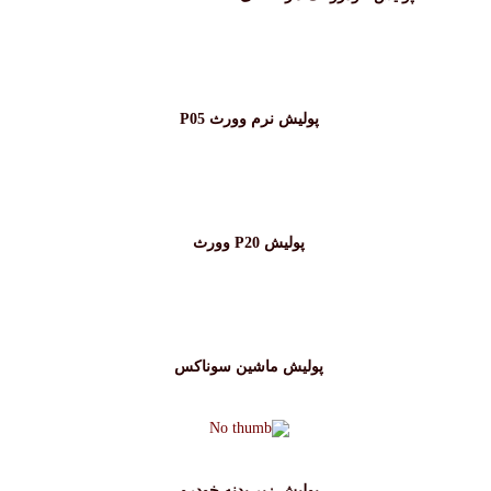
پولیش نرم وورث P05
پولیش P20 وورث
پولیش ماشین سوناکس
پولیش زبر بدنه خودرو