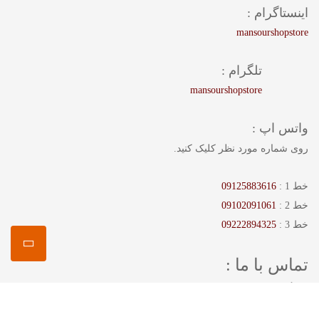
اینستاگرام :
mansourshopstore
تلگرام :
mansourshopstore
واتس اپ :
روی شماره مورد نظر کلیک کنید.
خط 1 :
09125883616
خط 2 :
09102091061
خط 3 :
09222894325
تماس با ما :
نشانی :
پاسداران بین نگارستان دوم و سوم پلاک 89 فروشگاه منصور