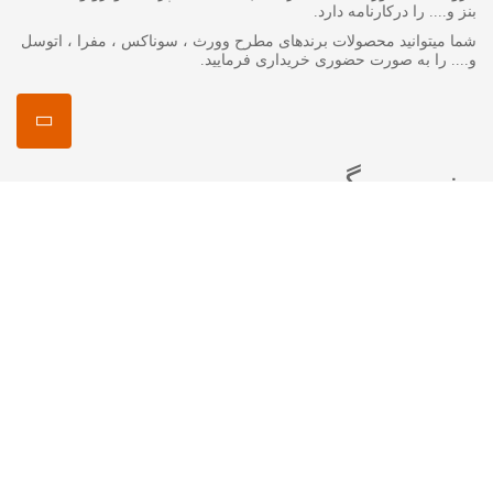
بنز و.... را درکارنامه دارد.
شما میتوانید محصولات برندهای مطرح وورث ، سوناکس ، مفرا ، اتوسل
و.... را به صورت حضوری خریداری فرمایید.
منصور مگ
انواع روغن گیربکس جرمینول
اکتان چیست ؟
اتوسل-AUTOSOL
مفرا – MA*FRA
ترتل واکس-Turtle Wax
سوناکس – SONAX
وورث – WURTH
ما را در شبکه های اجتماعی دنبال کنید
اینستاگرام :
mansourshopstore