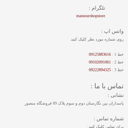
تلگرام :
mansourshopstore
واتس اپ :
روی شماره مورد نظر کلیک کنید.
خط 1 :
09125883616
خط 2 :
09102091061
خط 3 :
09222894325
تماس با ما :
نشانی :
پاسداران بین نگارستان دوم و سوم پلاک 89 فروشگاه منصور
شماره تماس :
برای تماس کلیک کنید :