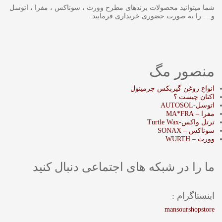
شما میتوانید محصولات برندهای مطرح وورث ، سوناکس ، مفرا ، اتوسل
و.... را به صورت حضوری خریداری فرمایید.
منصور مگ
انواع روغن گیربکس جرمینول
اکتان چیست ؟
اتوسل-AUTOSOL
مفرا – MA*FRA
ترتل واکس-Turtle Wax
سوناکس – SONAX
وورث – WURTH
ما را در شبکه های اجتماعی دنبال کنید
اینستاگرام :
mansourshopstore