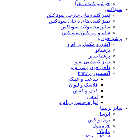
خوشبو کننده مفرا
سوناکس
تمیز کننده های خارجی سوناکس
تمیز کننده های داخلی سوناکس
سایر محصولات سوناکس
شامپو و واکس سوناکس
پرشیا خودرو
اکتان و مکمل بی ام و
پرشیاتو
پرشیا ساین
تمیز کننده بی ام و
داخل خودرو بی ام و
اکسسوری bmw
ساعت و عینک
فلاسک و لیوان
کیف و کفش
لباس
لوازم جانبی بی ام و
سایر برندها
اتوسل
ترتل واکس
جرمینول
مانیاک