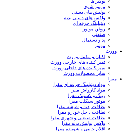
بوگیر ها
موتور شوی
پولیش های دستی
واکس های دستی بدنه
دیتیلینگ حرفه ای
روغن موتور
صنعتی
پد و دستمال
موتور
وورث
اکتان و مکمل وورث
تمیز کننده های خارجی وورث
تمیز کننده های داخلی وورث
سایر محصولات وورث
مفرا
مواد دیتیلینگ حرفه ای مفرا
مواد کارواش مفرا
رینگ و لاستیک مفرا
موتور سیکلت مفرا
نظافت بدنه و شیشه مفرا
نظافت داخل خودرو مفرا
نظافت صنعتی و شهری مفرا
واکس پولیش بدنه مفرا
اقلام جانبی و شوینده مفرا