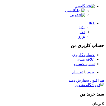
انگلیسی
انگلیسی
عربی
IRT
IRT
دلار
یورو
حساب کاربری من
حساب کاربری
علاقه مندی
تسویه حساب
ورود
یا
ثبت نام
هم اکنون سفارش دهید
سبد خرید من
0
تومان