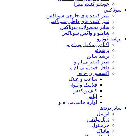
خوشبو کننده مفرا
سوناکس
تمیز کننده های خارجی سوناکس
تمیز کننده های داخلی سوناکس
سایر محصولات سوناکس
شامپو و واکس سوناکس
پرشیا خودرو
اکتان و مکمل بی ام و
پرشیاتو
پرشیا ساین
تمیز کننده بی ام و
داخل خودرو بی ام و
اکسسوری bmw
ساعت و عینک
فلاسک و لیوان
کیف و کفش
لباس
لوازم جانبی بی ام و
سایر برندها
اتوسل
ترتل واکس
جرمینول
مانیاک