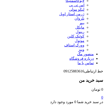
لابوکاسمتیکا
اس تی پی
لیکو مولی
ژرمن استار اویل
بلزوان
بیم
مایکل
رینول
کوئیک کلین
موتول
وورک استاف
وینز
منصور مگ
درباره فروشگاه
تماس با ما
خط ارتباطی
09125883616
سبد خرید من
0
تومان
0
در سبد خرید شما
0 مورد
وجود دارد