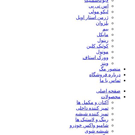
لابوکاسمتیکا
اس تی پی
لیکو مولی
ژرمن استار اویل
بلزوان
بیم
مایکل
رینول
کوئیک کلین
موتول
وورک استاف
وینز
منصور مگ
درباره فروشگاه
تماس با ما
صفحه اصلی
محصولات
اکتان و مکمل ها
تمیز کننده داخلی
تمیز کننده شیشه
رینگ و لاستیک ها
شامپو واکس خودرو
شیشه شوی