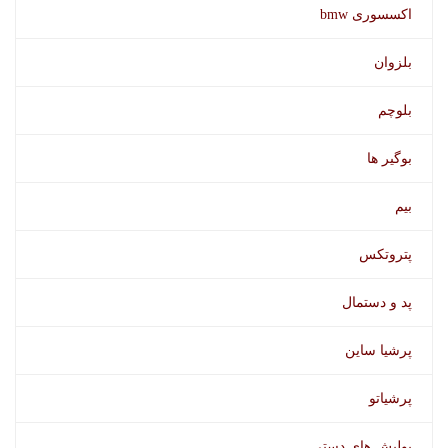
اکسسوری bmw
بلزوان
بلوچم
بوگیر ها
شیشه شوی ضدیخ سوناکس
بیم
پتروتکس
پد و دستمال
پرشیا ساین
پرشیاتو
پولیش های دستی