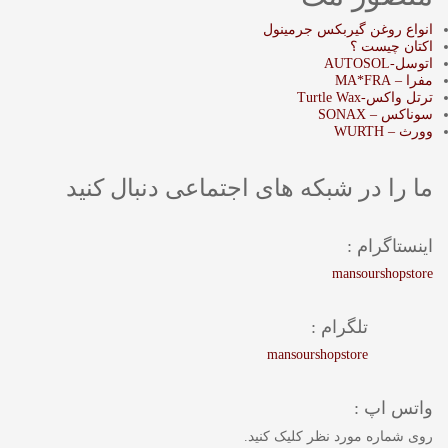
انواع روغن گیربکس جرمینول
اکتان چیست ؟
اتوسل-AUTOSOL
مفرا – MA*FRA
ترتل واکس-Turtle Wax
سوناکس – SONAX
وورث – WURTH
ما را در شبکه های اجتماعی دنبال کنید
اینستاگرام :
mansourshopstore
تلگرام :
mansourshopstore
واتس اپ :
روی شماره مورد نظر کلیک کنید.