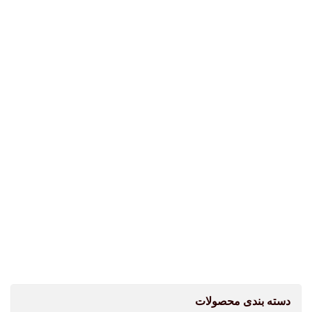
محصولات اخیر
روغن موتور 10w40 جرمینول آلمان
شیشه شوی وورث 40 میلی لیتر
اسپری SX90 BIO چند کاره
دسته بندی محصولات