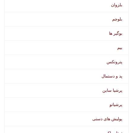
بلزوان
بلوچم
بوگیر ها
پک 12 عددی اکتان بوستر وورث
بیم
پتروتکس
پد و دستمال
پرشیا ساین
پرشیاتو
پولیش های دستی