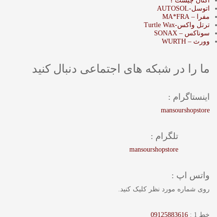
اکتان چیست ؟
اتوسل-AUTOSOL
مفرا – MA*FRA
ترتل واکس-Turtle Wax
سوناکس – SONAX
وورث – WURTH
ما را در شبکه های اجتماعی دنبال کنید
اینستاگرام :
mansourshopstore
تلگرام :
mansourshopstore
واتس اپ :
روی شماره مورد نظر کلیک کنید.
خط 1 :
09125883616