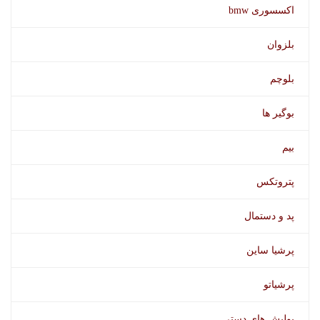
اکسسوری bmw
بلزوان
بلوچم
بوگیر ها
فوم محافظ چرم حرفه ای سوناکس
بیم
پتروتکس
پد و دستمال
پرشیا ساین
پرشیاتو
پولیش های دستی