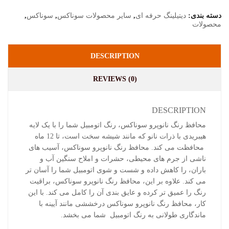
دسته بندی:
دیتیلینگ حرفه ای
,
سایر محصولات سوناکس
,
سوناکس
,
محصولات
DESCRIPTION
REVIEWS (0)
DESCRIPTION
محافظ رنگ نانوپرو سوناکس، رنگ اتومبيل شما را با يک لايه
هيبريدی با ذرات نانو که مانند شيشه سخت است، تا 12 ماه
محافظت می کند. محافظ رنگ نانوپرو سوناکس، آسيب های
ناشی از جرم های محيطی، حشرات و املاح سنگين آب و
باران، را کاهش داده و شست و شوی اتومبيل شما را آسان تر
می کند. علاوه بر اين، محافظ رنگ نانوپرو سوناکس، براقيت
رنگ را عميق تر کرده و عايق بندی آن را کامل می کند. با اين
کار، محافظ رنگ نانوپرو سوناکس درخششی مانند آيينه با
ماندگاری طولانی به رنگ اتومبيل شما می بخشد.