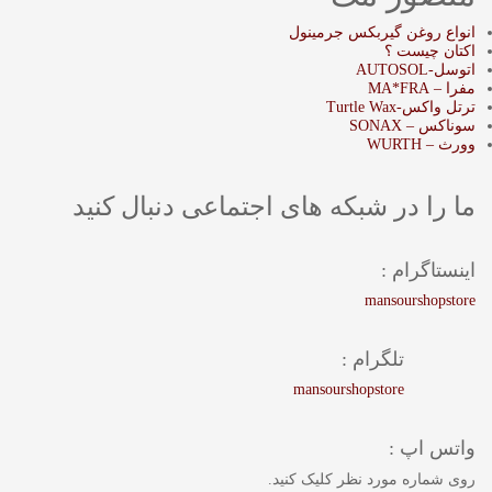
انواع روغن گیربکس جرمینول
اکتان چیست ؟
اتوسل-AUTOSOL
مفرا – MA*FRA
ترتل واکس-Turtle Wax
سوناکس – SONAX
وورث – WURTH
ما را در شبکه های اجتماعی دنبال کنید
اینستاگرام :
mansourshopstore
تلگرام :
mansourshopstore
واتس اپ :
روی شماره مورد نظر کلیک کنید.