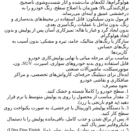
هولوگرام‌ها، لکه‌های مات‌شده و آثار شست‌وشوی ناصحیح.
براق‌کنندگی بالا: همزمان با اصلاح سطح، رنگ خودرو را به
درخششی عمیق و آینه‌ای می‌رساند.
فرمول بدون سیلیکون: قابل استفاده در محیط‌های بدنه‌سازی و
رنگ، بدون تداخل با عملیات رنگ‌آمیزی بعدی.
بدون ایجاد گرد و غبار یا هاله: تمیزکاری آسان پس از پولیش و بدون
ایجاد هولوگرام.
سازگار با رنگ‌های متالیک، جامد، تیره و مشکی: بدون آسیب به
رنگ‌های حساس.
کاربردها:
مناسب برای مرحله میانی یا نهایی پولیش‌کاری خودرو
قابل استفاده روی بدنه خودروهای سواری، اسپرت، SUV، ون،
موتورسیکلت، ماشین‌آلات صنعتی
ایده‌آل برای دیتیلینگ حرفه‌ای، کارواش‌های تخصصی، و مراکز
صافکاری و نقاشی خودرو
نحوه مصرف:
1. سطح خودرو را کاملاً شسته و خشک کنید.
2. مقدار مناسب از محصول را روی پد پولیش متوسط یا نرم قرار
دهید (پد فوم نارنجی یا زرد).
3. با دستگاه پولیشر (اوربیتال یا چرخشی)، به صورت یکنواخت روی
سطح کار کنید.
4. پس از براق شدن و جذب کامل، باقی‌مانده پولیش را با دستمال
مایکروفایبر تمیز پاک کنید.
5. در صورت نیاز، می‌توان از پولیش نهایی (مثل Ultra Fine Finish)