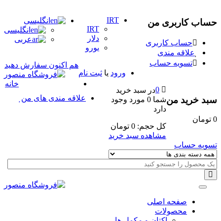
IRT
انگلیسی
حساب کاربری من
IRT
انگلیسی
دلار
عربی
حساب کاربری
یورو
علاقه مندی
تسویه حساب
هم اکنون سفارش دهید
ورود
یا
ثبت نام
خانه
0
در سبد خرید
علاقه مندی های من
سبد خرید من
شما
0 مورد
وجود
دارد
0
تومان
کل حجم:
0
تومان
مشاهده سبد خرید
تسویه حساب
Categories
صفحه اصلی
محصولات
اکتان و مکمل ها