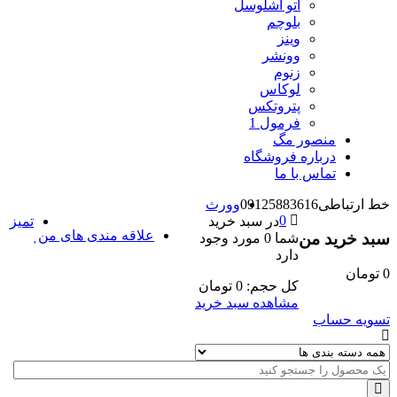
اتو اشلوسل
بلوچم
وینز
وونشر
زنوم
لوکاس
پتروتکس
فرمول 1
منصور مگ
درباره فروشگاه
تماس با ما
خط ارتباطی
09125883616
وورث
0
در سبد خرید
تمیز
علاقه مندی های من
سبد خرید من
شما
0 مورد
وجود
دارد
0
تومان
کل حجم:
0
تومان
مشاهده سبد خرید
تسویه حساب