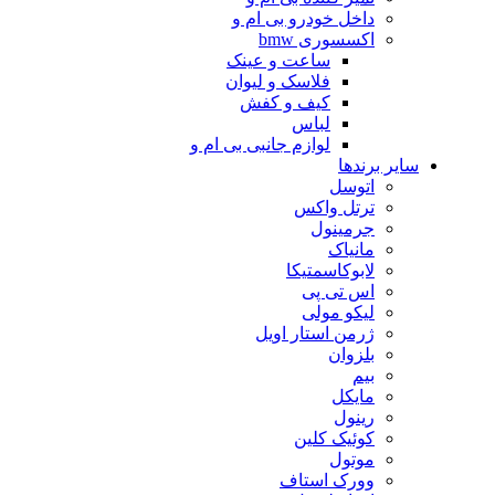
داخل خودرو بی ام و
اکسسوری bmw
ساعت و عینک
فلاسک و لیوان
کیف و کفش
لباس
لوازم جانبی بی ام و
سایر برندها
اتوسل
ترتل واکس
جرمینول
مانیاک
لابوکاسمتیکا
اس تی پی
لیکو مولی
ژرمن استار اویل
بلزوان
بیم
مایکل
رینول
کوئیک کلین
موتول
وورک استاف