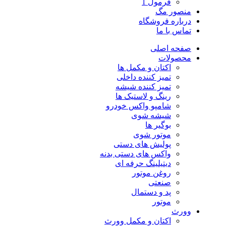
فرمول 1
منصور مگ
درباره فروشگاه
تماس با ما
صفحه اصلی
محصولات
اکتان و مکمل ها
تمیز کننده داخلی
تمیز کننده شیشه
رینگ و لاستیک ها
شامپو واکس خودرو
شیشه شوی
بوگیر ها
موتور شوی
پولیش های دستی
واکس های دستی بدنه
دیتیلینگ حرفه ای
روغن موتور
صنعتی
پد و دستمال
موتور
وورث
اکتان و مکمل وورث