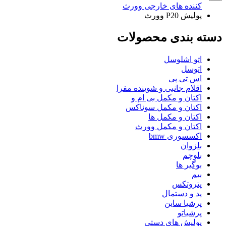
کننده های خارجی وورث
پولیش P20 وورث
دسته بندی محصولات
اتو اشلوسل
اتوسل
اس تی پی
اقلام جانبی و شوینده مفرا
اکتان و مکمل بی ام و
اکتان و مکمل سوناکس
اکتان و مکمل ها
اکتان و مکمل وورث
اکسسوری bmw
بلزوان
بلوچم
بوگیر ها
بیم
پتروتکس
پد و دستمال
پرشیا ساین
پرشیاتو
پولیش های دستی