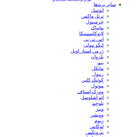
سایر برندها
اتوسل
ترتل واکس
جرمینول
مانیاک
لابوکاسمتیکا
اس تی پی
لیکو مولی
ژرمن استار اویل
بلزوان
بیم
مایکل
رینول
کوئیک کلین
موتول
وورک استاف
اتو اشلوسل
بلوچم
وینز
وونشر
زنوم
لوکاس
پتروتکس