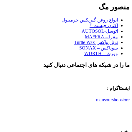
منصور مگ
انواع روغن گیربکس جرمینول
اکتان چیست ؟
اتوسل-AUTOSOL
مفرا – MA*FRA
ترتل واکس-Turtle Wax
سوناکس – SONAX
وورث – WURTH
ما را در شبکه های اجتماعی دنبال کنید
اینستاگرام :
mansourshopstore