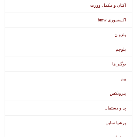
اکتان و مکمل وورث
اکسسوری bmw
بلزوان
بلوچم
بوگیر ها
اسپری تمیز کننده شیشه اتوسل
بیم
پتروتکس
پد و دستمال
پرشیا ساین