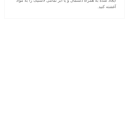
ایجاد شده به همراه دستمال و یا ابر تمامی لاستیک را به مواد
آغشته کنید.
محصولات اخیر
شامپو واکس وورث
شیشه شوی وورث 40 میلی لیتر
اسپری تمیز کننده سیستم سوخت وورث