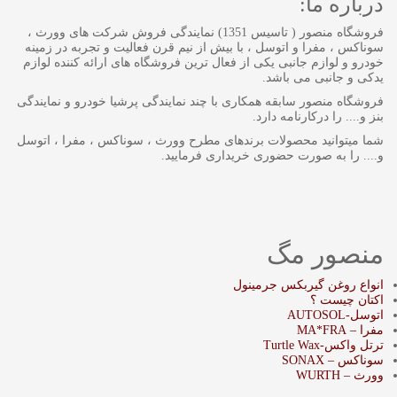
درباره ما:
فروشگاه منصور ( تاسیس 1351) نمایندگی فروش شرکت های وورث ،
سوناکس ، مفرا و اتوسل ، با بیش از نیم قرن فعالیت و تجربه در زمینه
خودرو و لوازم جانبی یکی از فعال ترین فروشگاه های ارائه کننده لوازم
یدکی و جانبی می باشد.
فروشگاه منصور سابقه همکاری با چند نمایندگی پرشیا خودرو و نمایندگی
بنز و.... را درکارنامه دارد.
شما میتوانید محصولات برندهای مطرح وورث ، سوناکس ، مفرا ، اتوسل
و.... را به صورت حضوری خریداری فرمایید.
منصور مگ
انواع روغن گیربکس جرمینول
اکتان چیست ؟
اتوسل-AUTOSOL
مفرا – MA*FRA
ترتل واکس-Turtle Wax
سوناکس – SONAX
وورث – WURTH