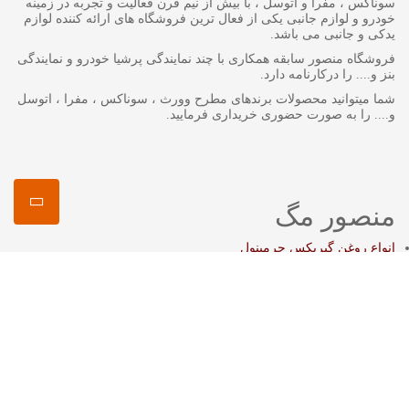
سوناکس ، مفرا و اتوسل ، با بیش از نیم قرن فعالیت و تجربه در زمینه
خودرو و لوازم جانبی یکی از فعال ترین فروشگاه های ارائه کننده لوازم
یدکی و جانبی می باشد.
فروشگاه منصور سابقه همکاری با چند نمایندگی پرشیا خودرو و نمایندگی
بنز و.... را درکارنامه دارد.
شما میتوانید محصولات برندهای مطرح وورث ، سوناکس ، مفرا ، اتوسل
و.... را به صورت حضوری خریداری فرمایید.
منصور مگ
انواع روغن گیربکس جرمینول
اکتان چیست ؟
اتوسل-AUTOSOL
مفرا – MA*FRA
ترتل واکس-Turtle Wax
سوناکس – SONAX
وورث – WURTH
ما را در شبکه های اجتماعی دنبال کنید