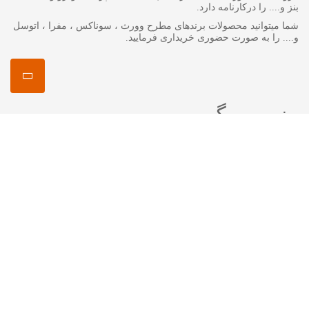
بنز و.... را درکارنامه دارد.
شما میتوانید محصولات برندهای مطرح وورث ، سوناکس ، مفرا ، اتوسل
و.... را به صورت حضوری خریداری فرمایید.
منصور مگ
انواع روغن گیربکس جرمینول
اکتان چیست ؟
اتوسل-AUTOSOL
مفرا – MA*FRA
ترتل واکس-Turtle Wax
سوناکس – SONAX
وورث – WURTH
ما را در شبکه های اجتماعی دنبال کنید
اینستاگرام :
mansourshopstore