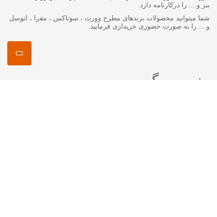
بنز و.... را درکارنامه دارد.
شما میتوانید محصولات برندهای مطرح وورث ، سوناکس ، مفرا ، اتوسل
و.... را به صورت حضوری خریداری فرمایید.
منصور مگ
انواع روغن گیربکس جرمینول
اکتان چیست ؟
اتوسل-AUTOSOL
مفرا – MA*FRA
ترتل واکس-Turtle Wax
سوناکس – SONAX
وورث – WURTH
ما را در شبکه های اجتماعی دنبال کنید
اینستاگرام :
mansourshopstore