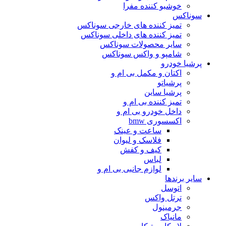
خوشبو کننده مفرا
سوناکس
تمیز کننده های خارجی سوناکس
تمیز کننده های داخلی سوناکس
سایر محصولات سوناکس
شامپو و واکس سوناکس
پرشیا خودرو
اکتان و مکمل بی ام و
پرشیاتو
پرشیا ساین
تمیز کننده بی ام و
داخل خودرو بی ام و
اکسسوری bmw
ساعت و عینک
فلاسک و لیوان
کیف و کفش
لباس
لوازم جانبی بی ام و
سایر برندها
اتوسل
ترتل واکس
جرمینول
مانیاک