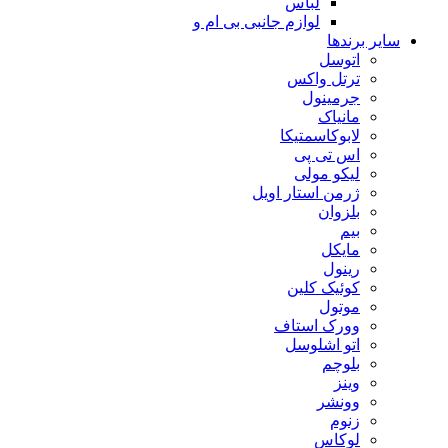
لباس
لوازم جانبی بی ام و
سایر برندها
اتوسل
ترتل واکس
جرمینول
مانیاک
لابوکاسمتیکا
اس تی پی
لیکو مولی
ژرمن استار اویل
بلزوان
بیم
مایکل
رینول
کوئیک کلین
موتول
وورک استاف
اتو اشلوسل
بلوچم
وینز
وونشر
زنوم
لوکاس