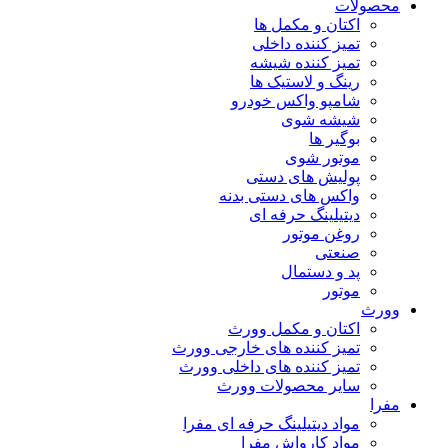
محصولات
اکتان و مکمل ها
تمیز کننده داخلی
تمیز کننده شیشه
رینگ و لاستیک ها
شامپو واکس خودرو
شیشه شوی
بوگیر ها
موتور شوی
پولیش های دستی
واکس های دستی بدنه
دیتیلینگ حرفه ای
روغن موتور
صنعتی
پد و دستمال
موتور
وورث
اکتان و مکمل وورث
تمیز کننده های خارجی وورث
تمیز کننده های داخلی وورث
سایر محصولات وورث
مفرا
مواد دیتیلینگ حرفه ای مفرا
مواد کارواش مفرا