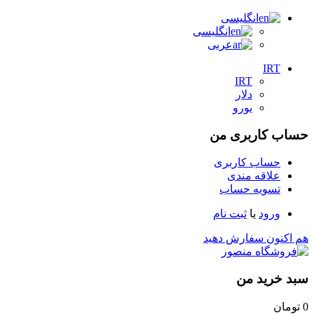
انگلیسی
انگلیسی
عربی
IRT
IRT
دلار
یورو
حساب کاربری من
حساب کاربری
علاقه مندی
تسویه حساب
ورود
یا
ثبت نام
هم اکنون سفارش دهید
سبد خرید من
0
تومان