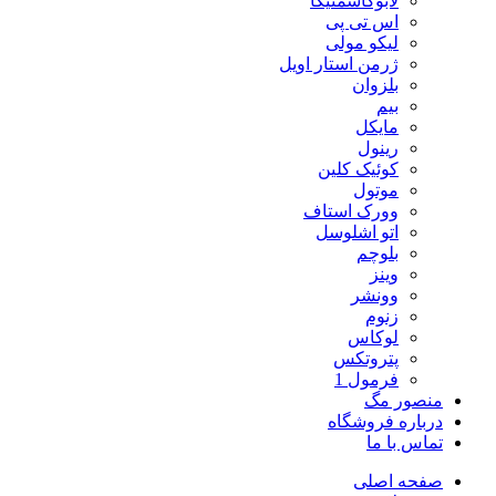
لابوکاسمتیکا
اس تی پی
لیکو مولی
ژرمن استار اویل
بلزوان
بیم
مایکل
رینول
کوئیک کلین
موتول
وورک استاف
اتو اشلوسل
بلوچم
وینز
وونشر
زنوم
لوکاس
پتروتکس
فرمول 1
منصور مگ
درباره فروشگاه
تماس با ما
صفحه اصلی