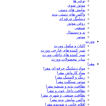
بوگیر ها
موتور شوی
پولیش های دستی
واکس های دستی بدنه
دیتیلینگ حرفه ای
روغن موتور
صنعتی
پد و دستمال
موتور
وورث
اکتان و مکمل وورث
تمیز کننده های خارجی وورث
تمیز کننده های داخلی وورث
سایر محصولات وورث
مفرا
مواد دیتیلینگ حرفه ای مفرا
مواد کارواش مفرا
رینگ و لاستیک مفرا
موتور سیکلت مفرا
نظافت بدنه و شیشه مفرا
نظافت داخل خودرو مفرا
نظافت صنعتی و شهری مفرا
واکس پولیش بدنه مفرا
اقلام جانبی و شوینده مفرا