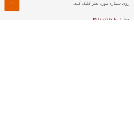
روی شماره مورد نظر کلیک کنید.
خط 1 :
09125883616
خط 2 :
09102091061
خط 3 :
09222894325
تماس با ما :
نشانی :
پاسداران بین نگارستان دوم و سوم پلاک 89 فروشگاه منصور
شماره تماس :
برای تماس کلیک کنید :
همراه 1 :
09125883616
همراه 2 :
09222894325
خط 1 :
02122845740