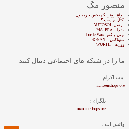
منصور مگ
انواع روغن گیربکس جرمینول
اکتان چیست ؟
اتوسل-AUTOSOL
مفرا – MA*FRA
ترتل واکس-Turtle Wax
سوناکس – SONAX
وورث – WURTH
ما را در شبکه های اجتماعی دنبال کنید
اینستاگرام :
mansourshopstore
تلگرام :
mansourshopstore
واتس اپ :