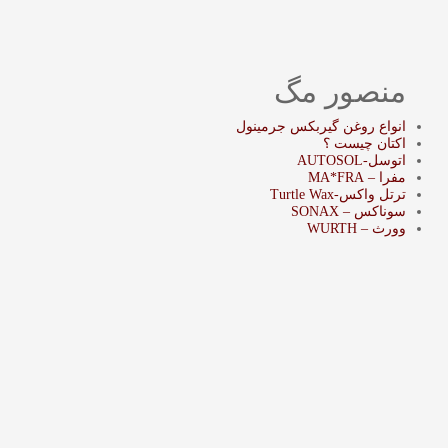
منصور مگ
انواع روغن گیربکس جرمینول
اکتان چیست ؟
اتوسل-AUTOSOL
مفرا – MA*FRA
ترتل واکس-Turtle Wax
سوناکس – SONAX
وورث – WURTH