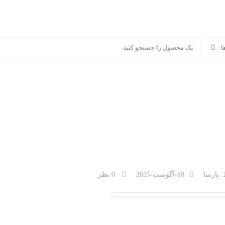
سوناکس
پرشیا خودرو
سایر برندها
منصور مگ
:
پارسا
18-آگوست-2025
0 نظر