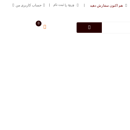
ورود
ثبت نام
یا
حساب کاربری من
هم اکنون سفارش دهید
0
سبد خرید من
0
تومان
درباره فروشگاه
تماس با ما
09125883616
خط ارتباطی