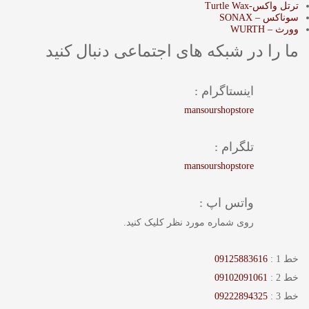
ترتل واکس-Turtle Wax
سوناکس – SONAX
وورث – WURTH
ما را در شبکه های اجتماعی دنبال کنید
اینستاگرام :
mansourshopstore
تلگرام :
mansourshopstore
واتس اپ :
روی شماره مورد نظر کلیک کنید.
خط 1 :
09125883616
خط 2 :
09102091061
خط 3 :
09222894325