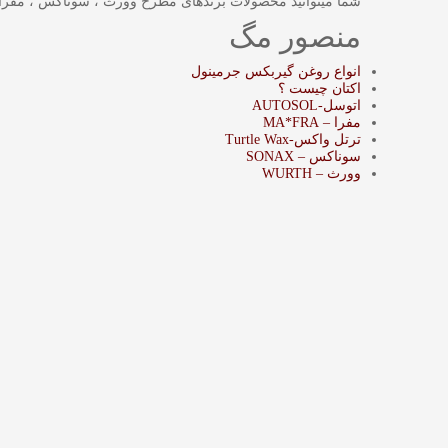
شما میتوانید محصولات برندهای مطرح وورث ، سوناکس ، مفرا ،
منصور مگ
انواع روغن گیربکس جرمینول
اکتان چیست ؟
اتوسل-AUTOSOL
مفرا – MA*FRA
ترتل واکس-Turtle Wax
سوناکس – SONAX
وورث – WURTH