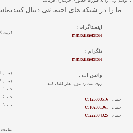
 اتوسل و.... را به صورت حضوری خریداری فرمایید.
ما را در شبکه های اجتماعی دنبال کنید
تماس 
اینستاگرام :
فروشگا
mansourshopstore
تلگرام :
mansourshopstore
همراه 1 :
واتس اپ :
همراه 2 :
روی شماره مورد نظر کلیک کنید.
خط 1 :
خط 2 :
خط 1 :
09125883616
خط 3 :
خط 2 :
09102091061
خط 3 :
09222894325
ساعت : 11 تا 