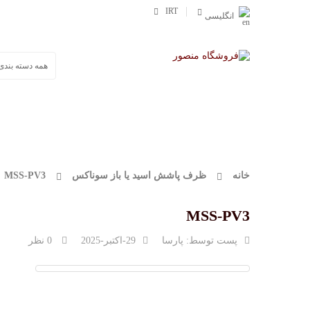
IRT
انگلیسی
صفحه اصلی
محصولات
وورث
مفرا
خانه
ظرف پاشش اسید یا باز سوناکس
MSS-PV3
MSS-PV3
پست توسط:
پارسا
29-اکتبر-2025
0 نظر