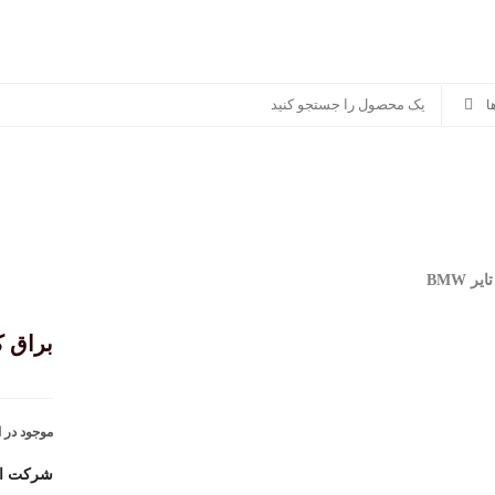
سوناکس
پرشیا خودرو
سایر برندها
منصور مگ
ر BMW
براق کنن
موجود در ا
شرکت ارا