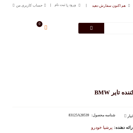
ورود
ثبت نام
یا
حساب کاربری من
هم اکنون سفارش دهید
0
سبد خرید من
0
تومان
درباره فروشگاه
تماس با ما
09125883616
خط ارتباطی
ده تایر BMW
شناسه محصول:
83125A20539
نبار
ئه دهنده:
پرشیا خودرو