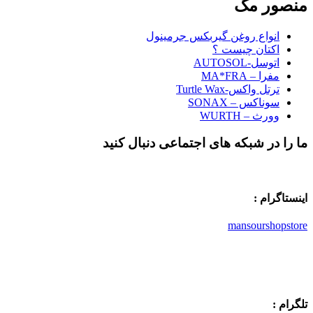
منصور مگ
انواع روغن گیربکس جرمینول
اکتان چیست ؟
اتوسل-AUTOSOL
مفرا – MA*FRA
ترتل واکس-Turtle Wax
سوناکس – SONAX
وورث – WURTH
ما را در شبکه های اجتماعی دنبال کنید
اینستاگرام :
mansourshopstore
تلگرام :