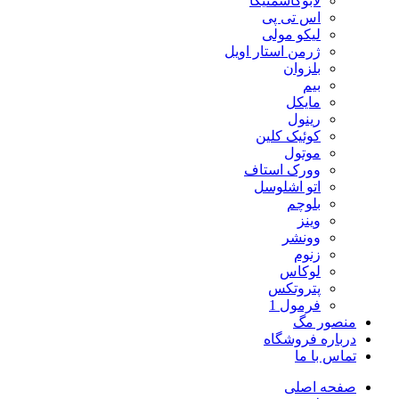
لابوکاسمتیکا
اس تی پی
لیکو مولی
ژرمن استار اویل
بلزوان
بیم
مایکل
رینول
کوئیک کلین
موتول
وورک استاف
اتو اشلوسل
بلوچم
وینز
وونشر
زنوم
لوکاس
پتروتکس
فرمول 1
منصور مگ
درباره فروشگاه
تماس با ما
صفحه اصلی