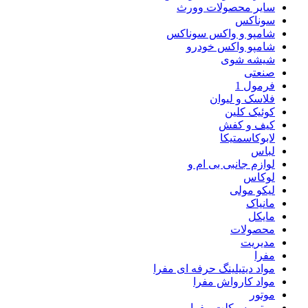
سایر محصولات وورث
سوناکس
شامپو و واکس سوناکس
شامپو واکس خودرو
شیشه شوی
صنعتی
فرمول 1
فلاسک و لیوان
کوئیک کلین
کیف و کفش
لابوکاسمتیکا
لباس
لوازم جانبی بی ام و
لوکاس
لیکو مولی
مانیاک
مایکل
محصولات
مدیریت
مفرا
مواد دیتیلینگ حرفه ای مفرا
مواد کارواش مفرا
موتور
موتور سیکلت مفرا