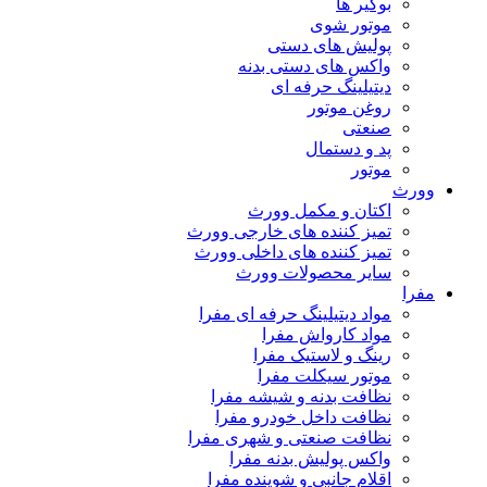
بوگیر ها
موتور شوی
پولیش های دستی
واکس های دستی بدنه
دیتیلینگ حرفه ای
روغن موتور
صنعتی
پد و دستمال
موتور
وورث
اکتان و مکمل وورث
تمیز کننده های خارجی وورث
تمیز کننده های داخلی وورث
سایر محصولات وورث
مفرا
مواد دیتیلینگ حرفه ای مفرا
مواد کارواش مفرا
رینگ و لاستیک مفرا
موتور سیکلت مفرا
نظافت بدنه و شیشه مفرا
نظافت داخل خودرو مفرا
نظافت صنعتی و شهری مفرا
واکس پولیش بدنه مفرا
اقلام جانبی و شوینده مفرا