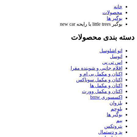
خانه
محصولات
بوگیر ها
بوگیر little trees با رایحه new car
دسته بندی محصولات
اتو اشلوسل
اتوسل
اس تی پی
اقلام جانبی و شوینده مفرا
اکتان و مکمل بی ام و
اکتان و مکمل سوناکس
اکتان و مکمل ها
اکتان و مکمل وورث
اکسسوری bmw
بلزوان
بلوچم
بوگیر ها
بیم
پتروتکس
پد و دستمال