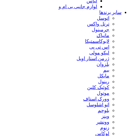
لباس
لوازم جانبی بی ام و
سایر برندها
اتوسل
ترتل واکس
جرمینول
مانیاک
لابوکاسمتیکا
اس تی پی
لیکو مولی
ژرمن استار اویل
بلزوان
بیم
مایکل
رینول
کوئیک کلین
موتول
وورک استاف
اتو اشلوسل
بلوچم
وینز
وونشر
زنوم
لوکاس