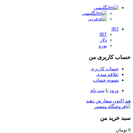
انگلیسی
انگلیسی
عربی
IRT
IRT
دلار
یورو
حساب کاربری من
حساب کاربری
علاقه مندی
تسویه حساب
ورود
یا
ثبت نام
هم اکنون سفارش دهید
سبد خرید من
0
تومان