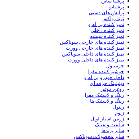
پرشیا ساین
پرشیاتو
پولیش های دستی
ترتل واکس
تمیز کننده بی ام و
تمیز کننده داخلی
تمیز کننده شیشه
تمیز کننده های خارجی سوناکس
تمیز کننده های خارجی وورث
تمیز کننده های داخلی سوناکس
تمیز کننده های داخلی وورث
جرمینول
خوشبو کننده مفرا
داخل خودرو بی ام و
دیتیلینگ حرفه ای
روغن موتور
رینگ و لاستیک مفرا
رینگ و لاستیک ها
رینول
زنوم
ژرمن استار اویل
ساعت و عینک
سایر برندها
سایر محصولات سوناکس