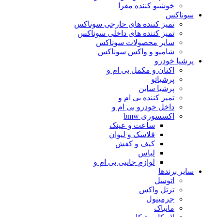
خوشبو کننده مفرا
سوناکس
تمیز کننده های خارجی سوناکس
تمیز کننده های داخلی سوناکس
سایر محصولات سوناکس
شامپو و واکس سوناکس
پرشیا خودرو
اکتان و مکمل بی ام و
پرشیاتو
پرشیا ساین
تمیز کننده بی ام و
داخل خودرو بی ام و
اکسسوری bmw
ساعت و عینک
فلاسک و لیوان
کیف و کفش
لباس
لوازم جانبی بی ام و
سایر برندها
اتوسل
ترتل واکس
جرمینول
مانیاک