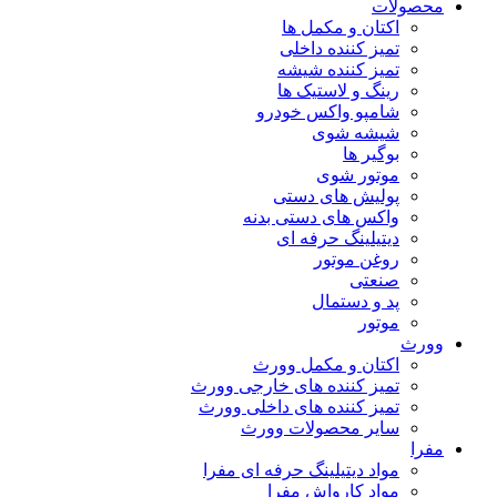
محصولات
اکتان و مکمل ها
تمیز کننده داخلی
تمیز کننده شیشه
رینگ و لاستیک ها
شامپو واکس خودرو
شیشه شوی
بوگیر ها
موتور شوی
پولیش های دستی
واکس های دستی بدنه
دیتیلینگ حرفه ای
روغن موتور
صنعتی
پد و دستمال
موتور
وورث
اکتان و مکمل وورث
تمیز کننده های خارجی وورث
تمیز کننده های داخلی وورث
سایر محصولات وورث
مفرا
مواد دیتیلینگ حرفه ای مفرا
مواد کارواش مفرا