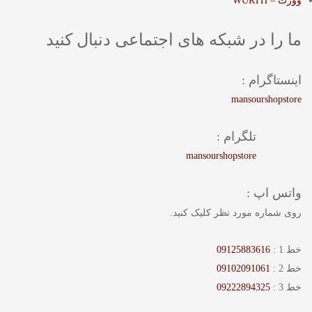
وورث – WURTH
ما را در شبکه های اجتماعی دنبال کنید
اینستاگرام :
mansourshopstore
تلگرام :
mansourshopstore
واتس اپ :
روی شماره مورد نظر کلیک کنید.
خط 1 :
09125883616
خط 2 :
09102091061
خط 3 :
09222894325