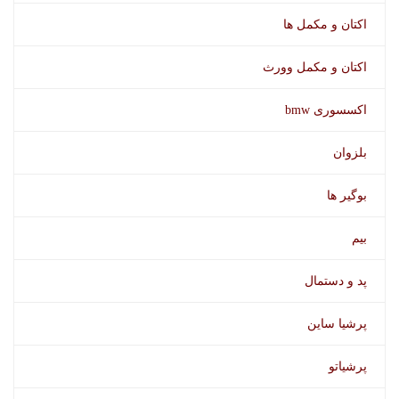
اکتان و مکمل ها
اکتان و مکمل وورث
اکسسوری bmw
بلزوان
بوگیر ها
بیم
پد و دستمال
تمیز کننده داخل ماشین و داشبورد وورث
پرشیا ساین
پرشیاتو