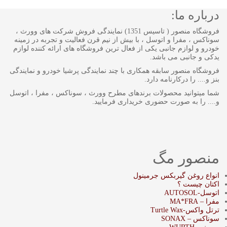
درباره ما:
فروشگاه منصور ( تاسیس 1351) نمایندگی فروش شرکت های وورث ،
سوناکس ، مفرا و اتوسل ، با بیش از نیم قرن فعالیت و تجربه در زمینه
خودرو و لوازم جانبی یکی از فعال ترین فروشگاه های ارائه کننده لوازم
یدکی و جانبی می باشد.
فروشگاه منصور سابقه همکاری با چند نمایندگی پرشیا خودرو و نمایندگی
بنز و.... را درکارنامه دارد.
شما میتوانید محصولات برندهای مطرح وورث ، سوناکس ، مفرا ، اتوسل
و.... را به صورت حضوری خریداری فرمایید.
منصور مگ
انواع روغن گیربکس جرمینول
اکتان چیست ؟
اتوسل-AUTOSOL
مفرا – MA*FRA
ترتل واکس-Turtle Wax
سوناکس – SONAX