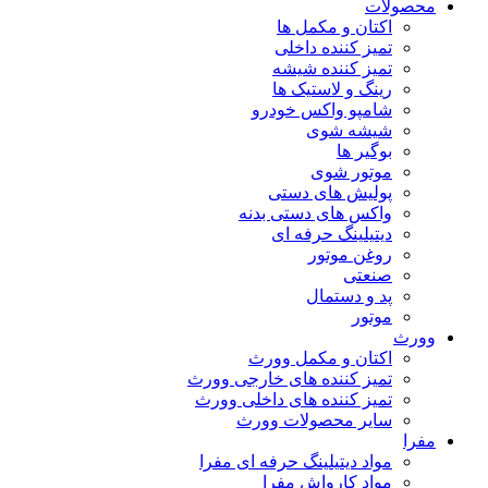
محصولات
اکتان و مکمل ها
تمیز کننده داخلی
تمیز کننده شیشه
رینگ و لاستیک ها
شامپو واکس خودرو
شیشه شوی
بوگیر ها
موتور شوی
پولیش های دستی
واکس های دستی بدنه
دیتیلینگ حرفه ای
روغن موتور
صنعتی
پد و دستمال
موتور
وورث
اکتان و مکمل وورث
تمیز کننده های خارجی وورث
تمیز کننده های داخلی وورث
سایر محصولات وورث
مفرا
مواد دیتیلینگ حرفه ای مفرا
مواد کارواش مفرا