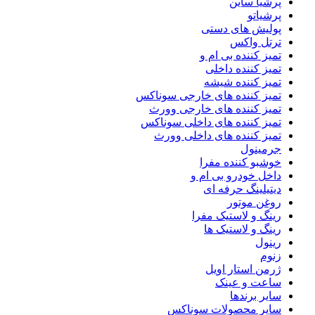
پرشیا ساین
پرشیاتو
پولیش های دستی
ترتل واکس
تمیز کننده بی ام و
تمیز کننده داخلی
تمیز کننده شیشه
تمیز کننده های خارجی سوناکس
تمیز کننده های خارجی وورث
تمیز کننده های داخلی سوناکس
تمیز کننده های داخلی وورث
جرمینول
خوشبو کننده مفرا
داخل خودرو بی ام و
دیتیلینگ حرفه ای
روغن موتور
رینگ و لاستیک مفرا
رینگ و لاستیک ها
رینول
زنوم
ژرمن استار اویل
ساعت و عینک
سایر برندها
سایر محصولات سوناکس