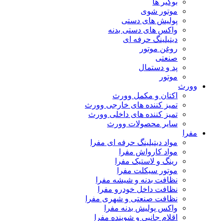
بوگیر ها
موتور شوی
پولیش های دستی
واکس های دستی بدنه
دیتیلینگ حرفه ای
روغن موتور
صنعتی
پد و دستمال
موتور
وورث
اکتان و مکمل وورث
تمیز کننده های خارجی وورث
تمیز کننده های داخلی وورث
سایر محصولات وورث
مفرا
مواد دیتیلینگ حرفه ای مفرا
مواد کارواش مفرا
رینگ و لاستیک مفرا
موتور سیکلت مفرا
نظافت بدنه و شیشه مفرا
نظافت داخل خودرو مفرا
نظافت صنعتی و شهری مفرا
واکس پولیش بدنه مفرا
اقلام جانبی و شوینده مفرا