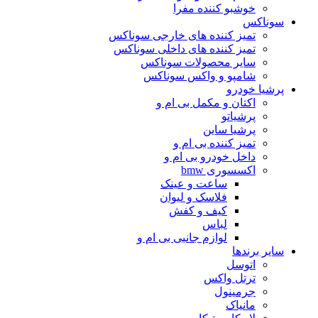
خوشبو کننده مفرا
سوناکس
تمیز کننده های خارجی سوناکس
تمیز کننده های داخلی سوناکس
سایر محصولات سوناکس
شامپو و واکس سوناکس
پرشیا خودرو
اکتان و مکمل بی ام و
پرشیاتو
پرشیا ساین
تمیز کننده بی ام و
داخل خودرو بی ام و
اکسسوری bmw
ساعت و عینک
فلاسک و لیوان
کیف و کفش
لباس
لوازم جانبی بی ام و
سایر برندها
اتوسل
ترتل واکس
جرمینول
مانیاک