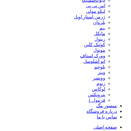
لابوکاسمتیکا
اس تی پی
لیکو مولی
ژرمن استار اویل
بلزوان
بیم
مایکل
رینول
کوئیک کلین
موتول
وورک استاف
اتو اشلوسل
بلوچم
وینز
وونشر
زنوم
لوکاس
پتروتکس
فرمول 1
منصور مگ
درباره فروشگاه
تماس با ما
صفحه اصلی