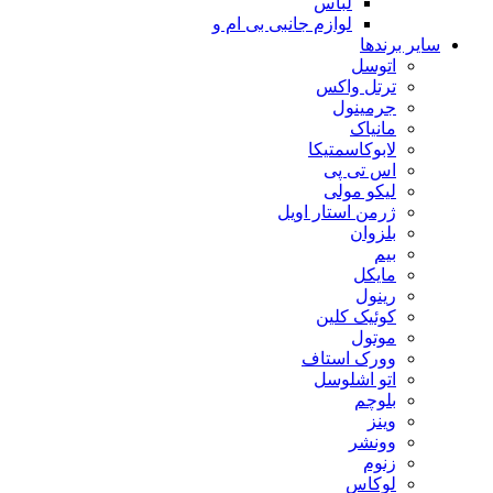
لباس
لوازم جانبی بی ام و
سایر برندها
اتوسل
ترتل واکس
جرمینول
مانیاک
لابوکاسمتیکا
اس تی پی
لیکو مولی
ژرمن استار اویل
بلزوان
بیم
مایکل
رینول
کوئیک کلین
موتول
وورک استاف
اتو اشلوسل
بلوچم
وینز
وونشر
زنوم
لوکاس