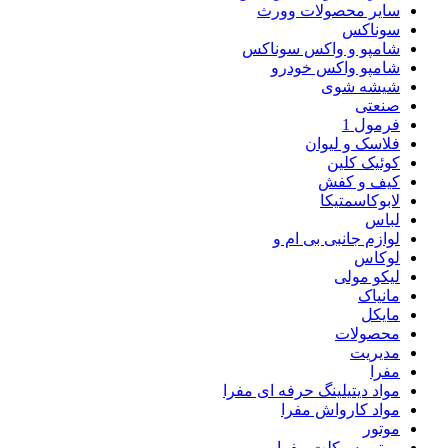
سایر محصولات وورث
سوناکس
شامپو و واکس سوناکس
شامپو واکس خودرو
شیشه شوی
صنعتی
فرمول 1
فلاسک و لیوان
کوئیک کلین
کیف و کفش
لابوکاسمتیکا
لباس
لوازم جانبی بی ام و
لوکاس
لیکو مولی
مانیاک
مایکل
محصولات
مدیریت
مفرا
مواد دیتیلینگ حرفه ای مفرا
مواد کارواش مفرا
موتور
موتور سیکلت مفرا