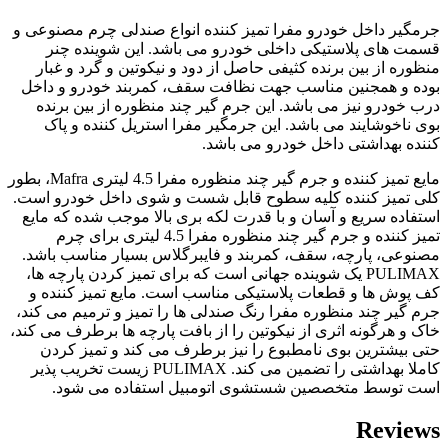
جرمگیر داخل خودرو مفرا تمیز کننده انواع صندلی چرم مصنوعی و
قسمت های پلاستیکی داخلی خودرو می باشد. این شوینده چنر
منظوره
از بین برنده کثیفی حاصل از دود و نیکوتین و گرد و غبار
بوده و همجنین مناسب جهت نظافت سقف، کمربند خودرو و داخل
درب خودرو نیز می باشد. این جرم گیر چند منظوره
از بین برنده
بوی ناخوشایند می باشد.
این جرمگیر مفرا استریل کننده و پاک
کننده بهداشتی داخل خودرو می باشد.
مايع تميز کننده و جرم گير چند منظوره مفرا 4.5 لیتری Mafra، بطور
کلی تميز کننده کليه سطوح قابل شست و شوی داخل خودرو است.
استفاده سريع و آسان و با قدرت لکه بری بالا موجب شده که مايع
تميز کننده و جرم گير چند منظوره مفرا 4.5 لیتری برای چرم
مصنوعی، پارچه، سقف، کمربند و فايبرگلاس بسیار مناسب باشد.
PULIMAX یک شوینده جهانی است که برای تمیز کردن پارچه ها،
کف پوش ها و قطعات پلاستیکی مناسب است. مايع تميز کننده و
جرم گير چند منظوره مفرا رنگ صندلی ها را تمیز و ترمیم می کند،
خاک و هرگونه اثری از نیکوتین را از بافت پارچه ها برطرف می کند،
حتی بیشترین بوی نامطبوع را نیز برطرف می کند و تمیز کردن
کاملا بهداشتی را تضمین می کند. PULIMAX زیست تخریب پذیر
است توسط متخصصین شستشوی اتومبیل استفاده می شود.
Reviews