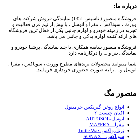
درباره ما:
فروشگاه منصور ( تاسیس 1351) نمایندگی فروش شرکت های
وورث ، سوناکس ، مفرا و اتوسل ، با بیش از نیم قرن فعالیت و
تجربه در زمینه خودرو و لوازم جانبی یکی از فعال ترین فروشگاه
های ارائه کننده لوازم یدکی و جانبی می باشد.
فروشگاه منصور سابقه همکاری با چند نمایندگی پرشیا خودرو و
نمایندگی بنز و.... را درکارنامه دارد.
شما میتوانید محصولات برندهای مطرح وورث ، سوناکس ، مفرا ،
اتوسل و.... را به صورت حضوری خریداری فرمایید.
منصور مگ
انواع روغن گیربکس جرمینول
اکتان چیست ؟
اتوسل-AUTOSOL
مفرا – MA*FRA
ترتل واکس-Turtle Wax
سوناکس – SONAX