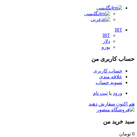
انگلیسی
انگلیسی
عربی
IRT
IRT
دلار
یورو
حساب کاربری من
حساب کاربری
علاقه مندی
تسویه حساب
ورود
یا
ثبت نام
هم اکنون سفارش دهید
سبد خرید من
0
تومان