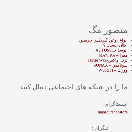
منصور مگ
انواع روغن گیربکس جرمینول
اکتان چیست ؟
اتوسل-AUTOSOL
مفرا – MA*FRA
ترتل واکس-Turtle Wax
سوناکس – SONAX
وورث – WURTH
ما را در شبکه های اجتماعی دنبال کنید
اینستاگرام :
mansourshopstore
تلگرام :