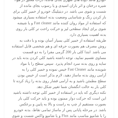
شیره درختان و اثر باران اسیدی و یا رسوب بجای مانده از
شست و شوی می باشد. در دیتیلینگ خودرو از خمیر کلی برای
باز کردن رنگ و شناسایی وضعیت بدنه استفاده بسیاری میشود
که استفاده از مواد روان کننده مانند Fast cleaner و یا شیشه
شوی برای ایجاد سطحی لیز و حرکت راحت تر کلی بار روی
بدنه اهمیت بسیاری دارد.
طریقه استفاده از خمیر کلی بسیار آسان بوده و با دقت به
روش مصرف هم بصورت حرفه ای و هم شخصی قابل استفاده
می باشد. ابتدا کلی بار 200 گرمی مفرا را به دو قسمت
مساوی تقسیم نمایید، توجه داشته باشید کلی کردن بدنه باید در
سایه و روی بدنه سرد انجام پذیرد. سپس سطح را با مواد
شوینده مانند Fast Cleaner خیس نموده و خمیر کلی را به
آرامی روی بدنه ماساژ دهید، لازم بذکر است از خیس بودن
سطح مطمئن باشید و به آرامی فشار روی بدنه را زیاد کرده تا
کلی بار به حالت انگشتان شما تغییر شکل دهد.
نکته دیگری که باید در استفاده از خمیر کلی توجه داشته باشید
این است که حرکت دوار ممنون بوده و باید حرکت کلی بار
بصورت مستقیم از چپ به راست و بالا به پایین و برعکس
باشد. در مرحله پایانی پس از ماساژ تمامی نقاط، بدنه خودرو
را با شامپو مناسب مانند Flux و یا شامپو واکس شست و شوی