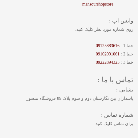
mansourshopstore
واتس اپ :
روی شماره مورد نظر کلیک کنید.
خط 1 :
09125883616
خط 2 :
09102091061
خط 3 :
09222894325
تماس با ما :
نشانی :
پاسداران بین نگارستان دوم و سوم پلاک 89 فروشگاه منصور
شماره تماس :
برای تماس کلیک کنید :