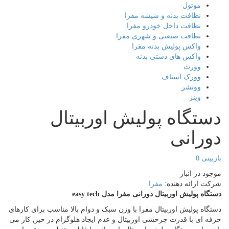
موتول
نظافت بدنه و شیشه مفرا
نظافت داخل خودرو مفرا
نظافت صنعتی و شهری مفرا
واکس پولیش بدنه مفرا
واکس های دستی بدنه
وورث
وورک استاف
وونشر
وینز
تگاه پولیش اوربیتال
رانی
بینی
0
ود در انبار
ت ارائه دهنده:
مفرا
اه پولیش اوربیتال دورانی مفرا مدل easy tech
گاه پولیش اوربیتال مفرا با وزن سبک و دوام بالا مناسب برای کارهای
ه ای با قدرت چرخشی اوربیتال و عدم ایجاد هلوگرام در حین کار می