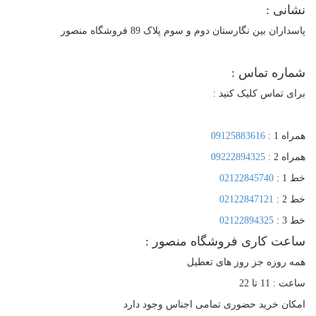
نی :
اران بین نگارستان دوم و سوم پلاک 89 فروشگاه منصور
اره تماس :
ی تماس کلیک کنید :
 1 :
09125883616
 2 :
09222894325
 :
02122845740
 :
02122847121
 :
02122894325
عت کاری فروشگاه منصور :
 روزه جز روز های تعطیل
 11 تا 22
ان خرید حضوری تمامی اجناس وجود دارد