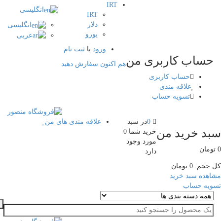
IRT
انگلیسی
IRT
دلار
انگلیسی
یورو
عربی
ورود
یا
ثبت نام
اب کاربری من
هم اکنون سفارش دهید
حساب کاربری
علاقه مندی
تسویه حساب
0
در سبد
علاقه مندی های من
 خرید من
خرید شما
0
مورد
وجود
ن
دارد
م:
0
تومان
ه سبد خرید
 حساب