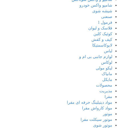
شامپو واکس خودرو
شیشه شوی
صنعتی
فرمول 1
فلاسک و لیوان
کوئیک کلین
کیف و کفش
لابوکاسمتیکا
لباس
لوازم جانبی بی ام و
لوکاس
لیکو مولی
مانیاک
مایکل
محصولات
مدیریت
مفرا
مواد دیتیلینگ حرفه ای مفرا
مواد کارواش مفرا
موتور
موتور سیکلت مفرا
موتور شوی