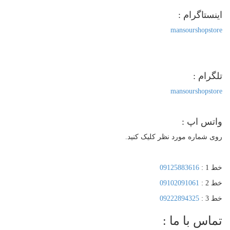
ستاگرام :
mansourshopst
رام :
mansourshopst
تس اپ :
 شماره مورد نظر کلیک کنید.
 :
09125883616
 :
09102091061
 :
09222894325
اس با ما :