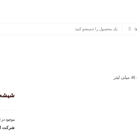
سوناکس
پرشیا خودرو
سایر برندها
منصور مگ
ر
شیشه شوی
موجود در ا
شرکت ارا