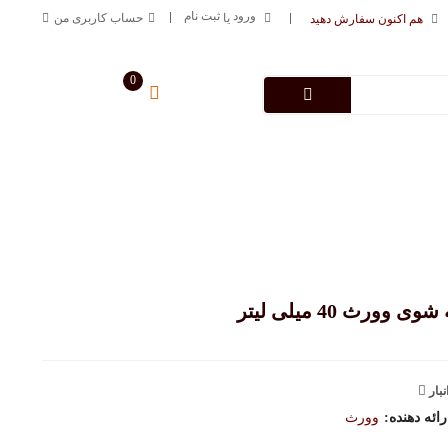
ورود
ثبت نام
یا
حساب کاربری من
هم اکنون سفارش دهید
0
سبد خرید من
0
تومان
درباره فروشگاه
تماس با ما
09125883616
خط ارتباطی
 وورث 40 میلی لیتر
نبار
ئه دهنده:
وورث