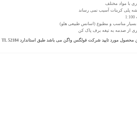
ی با مواد مختلف
شه پلی کربنات آسیب نمی رساند
1
بسیار مناسب و مطبوع (اسانس طبیعی هلو)
ی از صدمه به تیغه برف پاک کن
ن محصول مورد تایید شرکت فولگس واگن می باشد طبق استاندارد TL 52184
یر
اسپری محافظ کنتاکت وور
اسپری تمیز کننده استیل