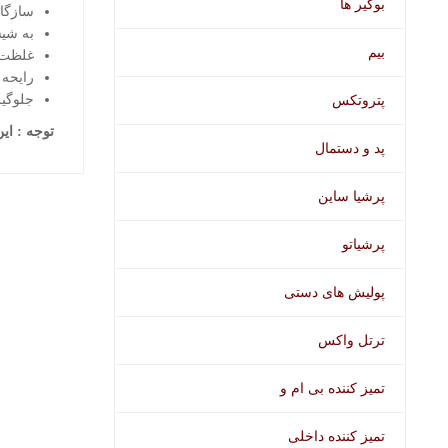
بوگیر ها
سازگار
به شی
بیم
غلظت :100
رایحه 
جلوگیر
پتروتکس
توجه : ای
پد و دستمال
پرشیا ساین
پرشیاتو
محصولات اخ
پولیش های دستی
ترتل واکس
تمیز کننده بی ام و
تمیز کننده داخلی